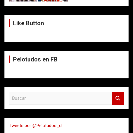
Like Button
Pelotudos en FB
B
u
s
c
a
Tweets por @Pelotudos_cl
r