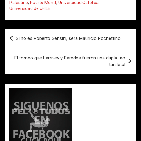
ce
tt
ail
at
m
Palestino
,
Puerto Montt
,
Universidad Católica
,
Universidad de cHILE
b
er
s
p
o
A
ar
o
p
tir
Navegación
Si no es Roberto Sensini, será Mauricio Pochettino
k
p
de
entradas
El torneo que Larrivey y Paredes fueron una dupla…no
tan letal