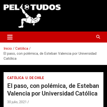
Saltar
al
contenido
www.pelotudos.cl
Inicio
Católica
El paso, con polémica, de Esteban Valencia por Universidad
Católica
CATÓLICA
U. DE CHILE
El paso, con polémica, de Esteban
Valencia por Universidad Católica
30 julio, 2021