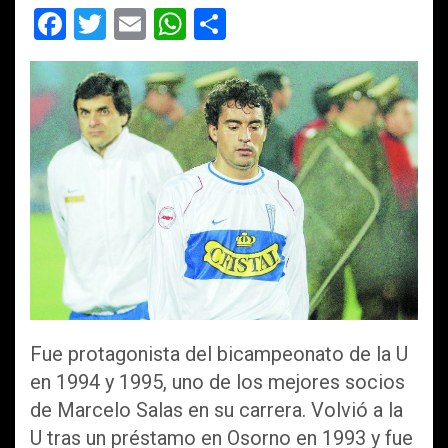
F
T
E
W
C
a
wi
m
h
o
ce
tt
ail
at
m
b
er
s
p
o
A
ar
o
p
tir
k
p
Fue protagonista del bicampeonato de la U
en 1994 y 1995, uno de los mejores socios
de Marcelo Salas en su carrera. Volvió a la
U tras un préstamo en Osorno en 1993 y fue