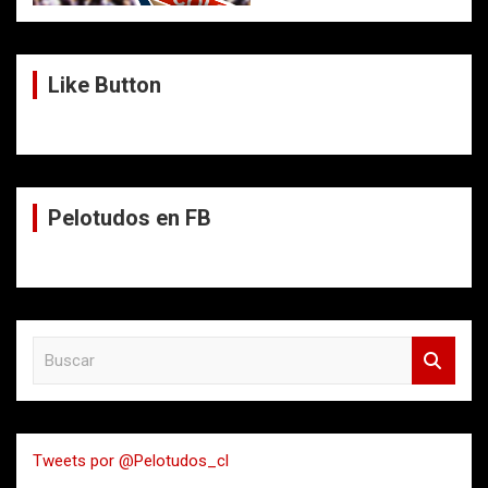
Like Button
Pelotudos en FB
B
u
s
c
a
Tweets por @Pelotudos_cl
r