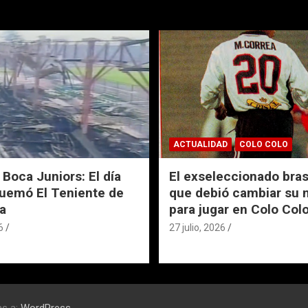
ACTUALIDAD
COLO COLO
 Boca Juniors: El día
El exseleccionado bras
uemó El Teniente de
que debió cambiar su
a
para jugar en Colo Col
6
27 julio, 2026
as a:
WordPress