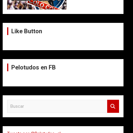
Like Button
Pelotudos en FB
B
u
s
c
a