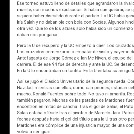
Ese torneo estuvo lleno de detalles que agrandaron la rivali
muerte, con muchos expulsados. Si había que quebrar, se q
siquiera haber discutido durante el partido. La UC había ga
iría Salah y no daban pie con bola con Socías. Algunos hinc
otra vez. Que lo de los azules solo había sido un comienzo 
daban dos por ganar.
Pero la U se recuperó y la UC empezó a caer. Los cruzado
Los cruzados comenzaron a empatar de visita y cayeron do
Antofagasta de Jorge Gómez e Ian Mc Niven, el equipo del 
carrera. El de ese 94 fue de derecha y ante la UC. Se desen
En la U lo encontraban un tontito. En la U estaba su amigo
Así se jugó el Clásico Universitario de la segunda rueda. Con
Navidad, mientras que ellos, como campeones, estarían cel
mucho, Ronald Fuentes sobre todo. No tuvo ni amarilla. Rog
también pegaron. Muchas de las patadas de Mardones fuero
encontrón en mitad de cancha. Tras el gol de Salas, el Pato
Salas estaba offside tras el pivoteo de Marcelo Jara. Patri
fechas después haría el gol del títlulo para la U tras otro 
Mardones era cómplice de una injusticia mayor, de una con
volvió a ser igual.