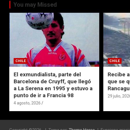
You may Missed
CHILE
CHILE
El exmundialista, parte del
Recibe a
Barcelona de Cruyff, que llegó
que se q
a La Serena en 1995 y estuvo a
Rancagu
punto de ir a Francia 98
29 julio, 202
4 agosto, 2026
Copyright ©2026
Tema por:
Theme Horse
Funciona graci