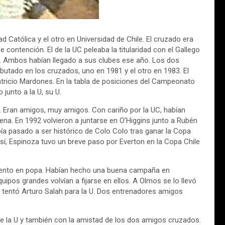
Católica y el otro en Universidad de Chile. El cruzado era
 contención. El de la UC peleaba la titularidad con el Gallego
 U. Ambos habían llegado a sus clubes ese año. Los dos
ebutado en los cruzados, uno en 1981 y el otro en 1983. El
tricio Mardones. En la tabla de posiciones del Campeonato
 junto a la U, su U.
 Eran amigos, muy amigos. Con cariño por la UC, habían
lena. En 1992 volvieron a juntarse en O’Higgins junto a Rubén
a pasado a ser histórico de Colo Colo tras ganar la Copa
 sí, Espinoza tuvo un breve paso por Everton en la Copa Chile
viento en popa. Habían hecho una buena campaña en
uipos grandes volvían a fijarse en ellos. A Olmos se lo llevó
lo tentó Arturo Salah para la U. Dos entrenadores amigos
 de la U y también con la amistad de los dos amigos cruzados.