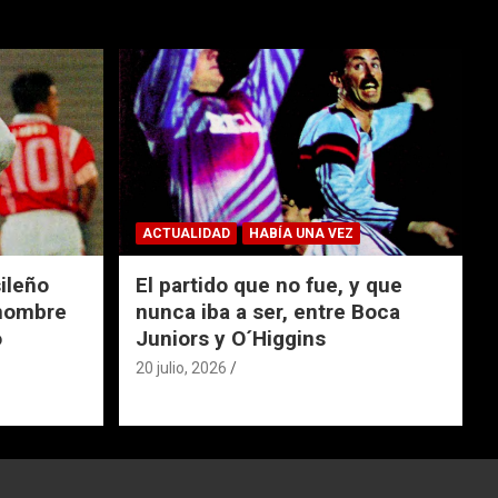
ACTUALIDAD
HABÍA UNA VEZ
ileño
El partido que no fue, y que
 nombre
nunca iba a ser, entre Boca
o
Juniors y O´Higgins
20 julio, 2026