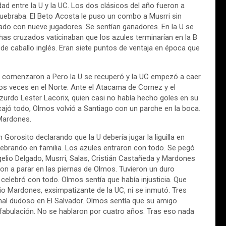
dad entre la U y la UC. Los dos clásicos del año fueron a
uebraba. El Beto Acosta le puso un combo a Musrri sin
nado con nueve jugadores. Se sentían ganadores. En la U se
has cruzados vaticinaban que los azules terminarían en la B
de caballo inglés. Eran siete puntos de ventaja en época que
s comenzaron a Pero la U se recuperó y la UC empezó a caer.
s veces en el Norte. Ante el Atacama de Cornez y el
zurdo Lester Lacorix, quien casi no había hecho goles en su
cajó todo, Olmos volvió a Santiago con un parche en la boca.
 Mardones.
 Gorosito declarando que la U debería jugar la liguilla en
ebrando en familia. Los azules entraron con todo. Se pegó
elio Delgado, Musrri, Salas, Cristián Castañeda y Mardones
n a parar en las piernas de Olmos. Tuvieron un duro
 celebró con todo. Olmos sentía que había injusticia. Que
cio Mardones, exsimpatizante de la UC, ni se inmutó. Tres
penal dudoso en El Salvador. Olmos sentía que su amigo
fabulación. No se hablaron por cuatro años. Tras eso nada