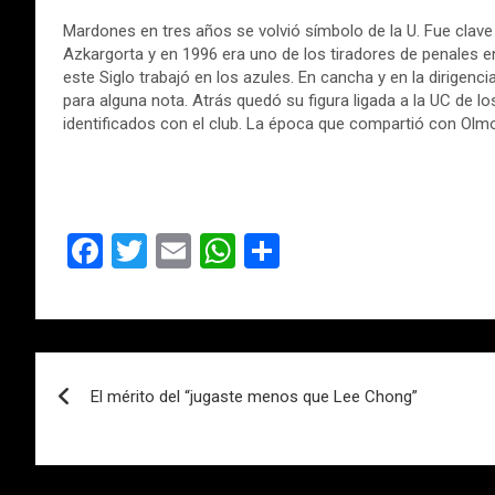
Mardones en tres años se volvió símbolo de la U. Fue clave 
Azkargorta y en 1996 era uno de los tiradores de penales en
este Siglo trabajó en los azules. En cancha y en la dirigen
para alguna nota. Atrás quedó su figura ligada a la UC de 
identificados con el club. La época que compartió con Olmo
F
T
E
W
C
a
wi
m
h
o
ce
tt
ail
at
m
b
er
s
p
Navegación
o
A
ar
El mérito del “jugaste menos que Lee Chong”
de
o
p
tir
k
p
entradas