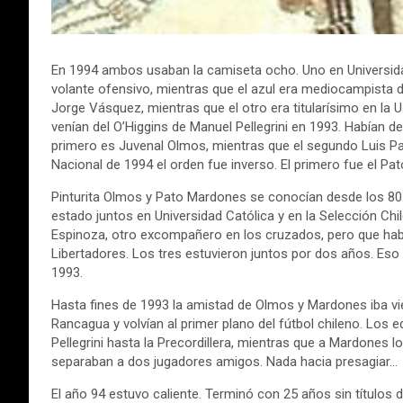
En 1994 ambos usaban la camiseta ocho. Uno en Universidad 
volante ofensivo, mientras que el azul era mediocampista de
Jorge Vásquez, mientras que el otro era titularísimo en la
venían del O’Higgins de Manuel Pellegrini en 1993. Habían d
primero es Juvenal Olmos, mientras que el segundo Luis Pa
Nacional de 1994 el orden fue inverso. El primero fue el Pato
Pinturita Olmos y Pato Mardones se conocían desde los 80.
estado juntos en Universidad Católica y en la Selección Chi
Espinoza, otro excompañero en los cruzados, pero que habí
Libertadores. Los tres estuvieron juntos por dos años. Eso
1993.
Hasta fines de 1993 la amistad de Olmos y Mardones iba 
Rancagua y volvían al primer plano del fútbol chileno. Los eq
Pellegrini hasta la Precordillera, mientras que a Mardones 
separaban a dos jugadores amigos. Nada hacia presagiar…
El año 94 estuvo caliente. Terminó con 25 años sin títulos