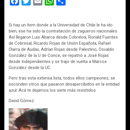
F
T
E
W
C
a
wi
m
h
o
ce
tt
ail
at
m
Si hay un ítem donde a la Universidad de Chile le ha ido
b
er
s
p
bien, ese ha sido la contratación de zagueros nacionales.
o
A
ar
Así llegaron Luis Abarca desde Cobreloa, Ronald Fuentes
de Cobresal, Ricardo Rojas de Unión Española, Rafael
o
p
tir
Olarra de Audax, Adrían Rojas desde Palestino, Osvaldo
k
p
González de la U de Conce, se repatrió a José Rojas
desde Independientes y se trajo de vuelta a Marcos
González desde la UC.
Pero tras esta extensa lista, todos ellos campeones, se
esconden otros que pasaron desapercibidos en la entidad
azul. Acá te dejamos los siete más resistidos.
David Gómez: