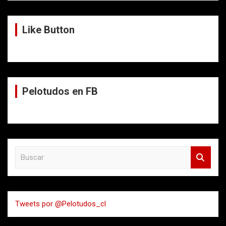
Like Button
Pelotudos en FB
B
u
s
c
a
Tweets por @Pelotudos_cl
r