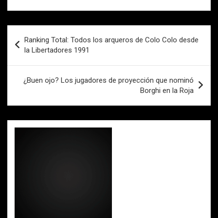
b
er
s
p
o
A
ar
Navegación
o
p
tir
Ranking Total: Todos los arqueros de Colo Colo desde
de
la Libertadores 1991
k
p
entradas
¿Buen ojo? Los jugadores de proyección que nominó
Borghi en la Roja