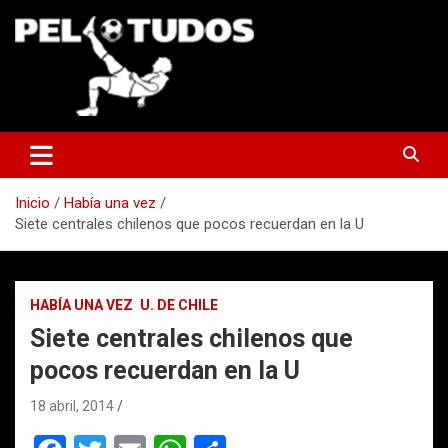
Saltar
al
contenido
www.pelotudos.cl
Inicio
Había una vez
Siete centrales chilenos que pocos recuerdan en la U
HABÍA UNA VEZ
U. DE CHILE
Siete centrales chilenos que
pocos recuerdan en la U
18 abril, 2014