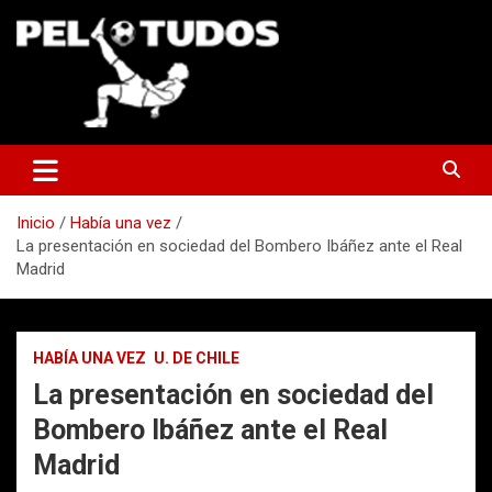
Saltar
al
contenido
www.pelotudos.cl
Inicio
Había una vez
La presentación en sociedad del Bombero Ibáñez ante el Real
Madrid
HABÍA UNA VEZ
U. DE CHILE
La presentación en sociedad del
Bombero Ibáñez ante el Real
Madrid