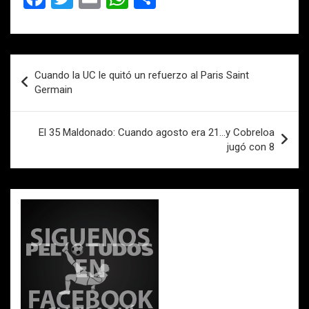
a
wi
m
h
o
ce
tt
ail
at
m
b
er
s
p
Navegación
Cuando la UC le quitó un refuerzo al Paris Saint
o
A
ar
de
Germain
o
p
tir
entradas
k
p
El 35 Maldonado: Cuando agosto era 21…y Cobreloa
jugó con 8