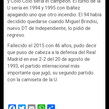
y Colo Colo sería el campeón. El turno de la
U sería en 1994 y 1995 con Ibáñez
apagando uno que otro incendio. El 94 había
decidido quedarse cuando Miguel Brindisi,
nuevo DT de Independiente, lo pidió de
regreso.
Fallecido el 2015 con 46 años, pudo decir
que puso de cabeza a la defensa del Real
Madrid en ese 2-2 del 20 de agosto de
1993, el partido internacional más
importante que jugó, su segundo partido
con la camiseta de la U.
F
T
E
W
C