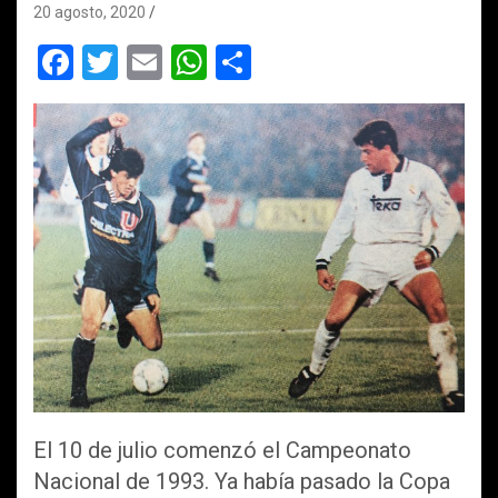
20 agosto, 2020
F
T
E
W
C
a
wi
m
h
o
ce
tt
ail
at
m
b
er
s
p
o
A
ar
o
p
tir
k
p
El 10 de julio comenzó el Campeonato
Nacional de 1993. Ya había pasado la Copa