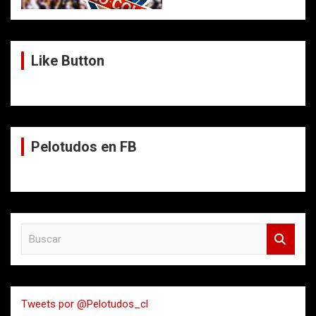
Like Button
Pelotudos en FB
B
u
s
c
a
Tweets por @Pelotudos_cl
r