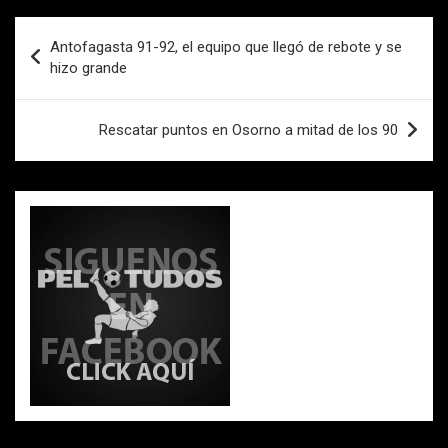
b
er
s
p
o
A
ar
Navegación
Antofagasta 91-92, el equipo que llegó de rebote y se
o
p
tir
de
hizo grande
k
p
entradas
Rescatar puntos en Osorno a mitad de los 90