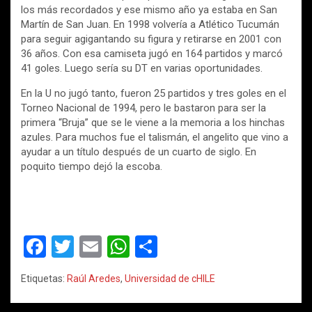
los más recordados y ese mismo año ya estaba en San
Martín de San Juan. En 1998 volvería a Atlético Tucumán
para seguir agigantando su figura y retirarse en 2001 con
36 años. Con esa camiseta jugó en 164 partidos y marcó
41 goles. Luego sería su DT en varias oportunidades.
En la U no jugó tanto, fueron 25 partidos y tres goles en el
Torneo Nacional de 1994, pero le bastaron para ser la
primera “Bruja” que se le viene a la memoria a los hinchas
azules. Para muchos fue el talismán, el angelito que vino a
ayudar a un título después de un cuarto de siglo. En
poquito tiempo dejó la escoba.
F
T
E
W
C
a
wi
m
h
o
Etiquetas:
Raúl Aredes
,
Universidad de cHILE
ce
tt
ail
at
m