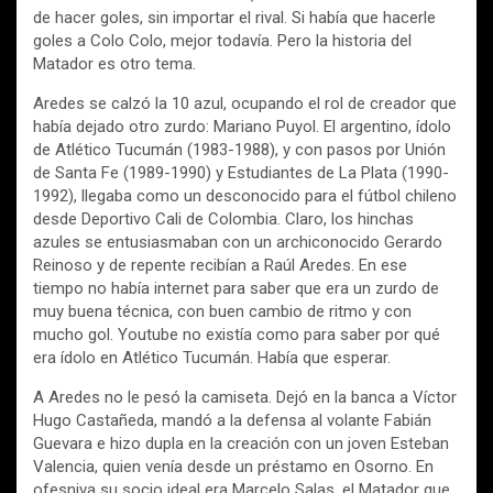
de hacer goles, sin importar el rival. Si había que hacerle
goles a Colo Colo, mejor todavía. Pero la historia del
Matador es otro tema.
Aredes se calzó la 10 azul, ocupando el rol de creador que
había dejado otro zurdo: Mariano Puyol. El argentino, ídolo
de Atlético Tucumán (1983-1988), y con pasos por Unión
de Santa Fe (1989-1990) y Estudiantes de La Plata (1990-
1992), llegaba como un desconocido para el fútbol chileno
desde Deportivo Cali de Colombia. Claro, los hinchas
azules se entusiasmaban con un archiconocido Gerardo
Reinoso y de repente recibían a Raúl Aredes. En ese
tiempo no había internet para saber que era un zurdo de
muy buena técnica, con buen cambio de ritmo y con
mucho gol. Youtube no existía como para saber por qué
era ídolo en Atlético Tucumán. Había que esperar.
A Aredes no le pesó la camiseta. Dejó en la banca a Víctor
Hugo Castañeda, mandó a la defensa al volante Fabián
Guevara e hizo dupla en la creación con un joven Esteban
Valencia, quien venía desde un préstamo en Osorno. En
ofesniva su socio ideal era Marcelo Salas, el Matador que