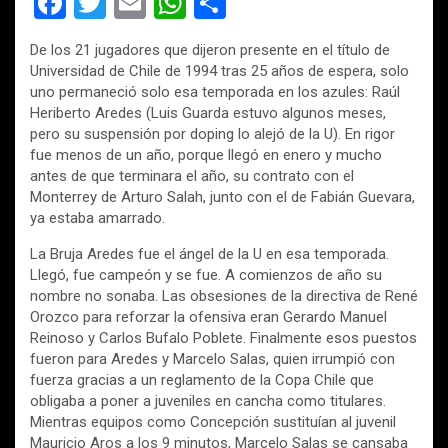
F
T
E
W
C
a
wi
m
h
o
De los 21 jugadores que dijeron presente en el título de
ce
tt
ail
at
m
Universidad de Chile de 1994 tras 25 años de espera, solo
b
er
s
p
uno permaneció solo esa temporada en los azules: Raúl
Heriberto Aredes (Luis Guarda estuvo algunos meses,
o
A
ar
pero su suspensión por doping lo alejó de la U). En rigor
o
p
tir
fue menos de un año, porque llegó en enero y mucho
antes de
que terminara el año, su contrato con el
k
p
Monterrey de Arturo Salah, junto con el de Fabián Guevara,
ya estaba amarrado.
La Bruja Aredes fue el ángel de la U en esa temporada.
Llegó, fue campeón y se fue. A comienzos de año su
nombre no sonaba. Las obsesiones de la directiva de René
Orozco para reforzar la ofensiva eran Gerardo Manuel
Reinoso y Carlos Bufalo Poblete. Finalmente esos puestos
fueron para Aredes y Marcelo Salas, quien irrumpió con
fuerza gracias a un reglamento de la Copa Chile que
obligaba a poner a juveniles en cancha como titulares.
Mientras equipos como Concepción sustituían al juvenil
Mauricio Aros a los 9 minutos, Marcelo Salas se cansaba