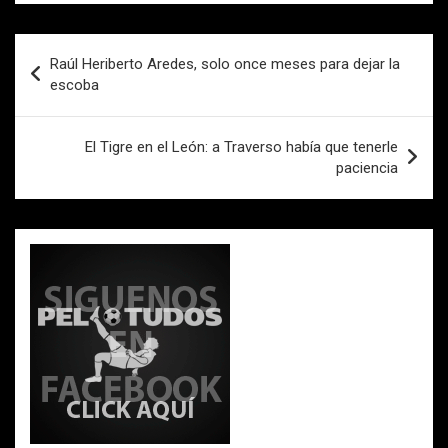
b
er
s
p
o
A
ar
Navegación
Raúl Heriberto Aredes, solo once meses para dejar la
o
p
tir
de
escoba
k
p
entradas
El Tigre en el León: a Traverso había que tenerle
paciencia