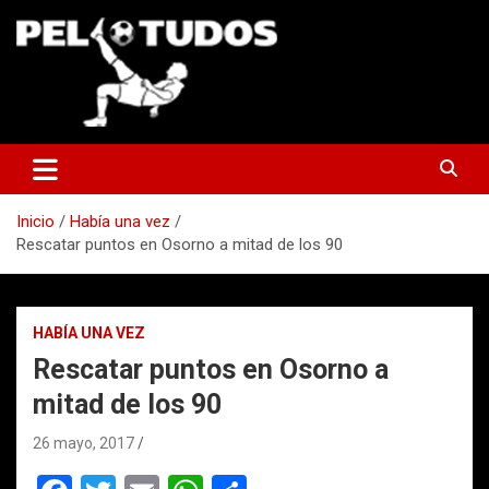
Saltar
al
contenido
www.pelotudos.cl
Inicio
Había una vez
Rescatar puntos en Osorno a mitad de los 90
HABÍA UNA VEZ
Rescatar puntos en Osorno a
mitad de los 90
26 mayo, 2017