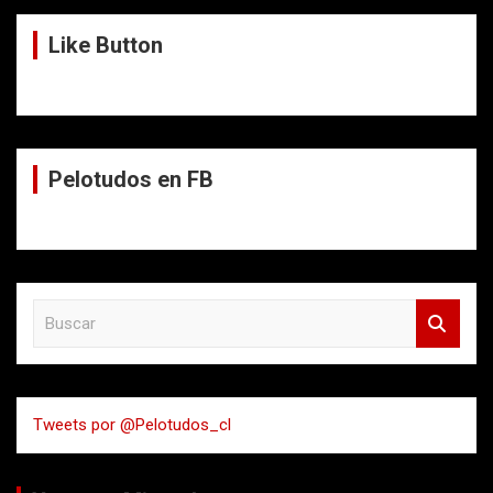
Like Button
Pelotudos en FB
B
u
s
c
a
Tweets por @Pelotudos_cl
r