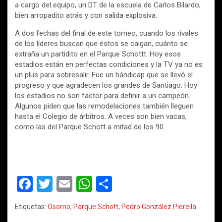
a cargo del equipo, un DT de la escuela de Carlos Bilardo,
bien arropadito atrás y con salida explosiva.
A dos fechas del final de este torneo, cuando los rivales
de los líderes buscan que éstos se caigan, cuánto se
extraña un partidito en el Parque Schottt. Hoy esos
estadios están en perfectas condiciones y la TV ya no es
un plus para sobresalir. Fue un hándicap que se llevó el
progreso y que agradecen los grandes de Santiago. Hoy
los estadios no son factor para definir a un campeón.
Algunos piden que las remodelaciones también lleguen
hasta el Colegio de árbitros. A veces son bien vacas,
como las del Parque Schott a mitad de los 90.
F
T
E
W
C
a
wi
m
h
o
Etiquetas:
Osorno
,
Parque Schott
,
Pedro González Pierella
ce
tt
ail
at
m