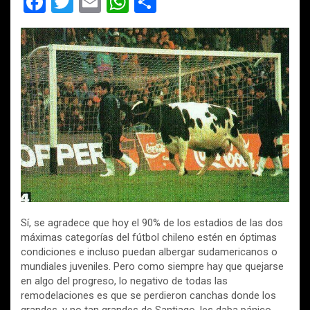
F
T
E
W
C
a
wi
m
h
o
ce
tt
ail
at
m
b
er
s
p
o
A
ar
o
p
tir
k
p
Sí, se agradece que hoy el 90% de los estadios de las dos
máximas categorías del fútbol chileno estén en óptimas
condiciones e incluso puedan albergar sudamericanos o
mundiales juveniles. Pero como siempre hay que quejarse
en algo del progreso, lo negativo de todas las
remodelaciones es que se perdieron canchas donde los
grandes, y no tan grandes de San
tiago, les daba pánico