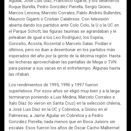
Aguilar, José Luis Díaz, Francisco Ugarte; y los delanteros
Roque Burella, Pedro González Pierella, Sergio Gioino,
Marcos Lencina, Marcelo Corrales, Pablo Andrés Bullentini,
Mauricio Giganti o Cristian Calabrese. Con televisión
abierta dando los partidos ante Colo Colo, la U o la UC en
el Parque Schott, las figuras taurinas se agrandaban y le
peleaban de igual a los Leo Rodríguez, los Espina,
Gorosito, Acosta, Rozental o Marcelo Salas. Podían ir
últimos, pero no iban a desentonar en los partidos más
esperados del año por la gente de la décima región. Hasta
las lecheras aprovechaban las pantallas de Mega o TVN
para pasear a sus vacas en el entretiempo. Algunas hasta
las rifaban.
Los rendimientos de 1995, 1996 y 1997 fueron
superlativos. Por esos años se eligió muy bien y a la larga
terminaron poniendo a Luis Medina, Marcelo Corrales e
Ítalo Díaz (lo vieron en Santa Cruz) en la selección chilena,
a José Luis Díaz en la UC y Cobreloa, a Gioino en el
Palmeiras, a Jaime Aguilar en Cobreloa y a Pedro
González Pierella, nada menos que en Boca Juniors sin
escalas. Esos fueron los años de Óscar Cacho Malbernat