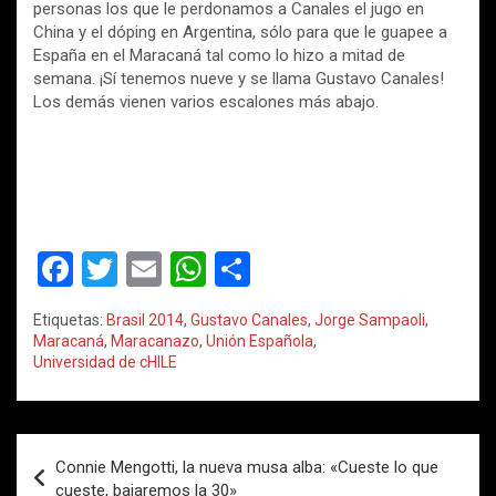
personas los que le perdonamos a Canales el jugo en
China y el dóping en Argentina, sólo para que le guapee a
España en el Maracaná tal como lo hizo a mitad de
semana. ¡Sí tenemos nueve y se llama Gustavo Canales!
Los demás vienen varios escalones más abajo.
F
T
E
W
C
a
wi
m
h
o
Etiquetas:
Brasil 2014
,
Gustavo Canales
,
Jorge Sampaoli
,
ce
tt
ail
at
m
Maracaná
,
Maracanazo
,
Unión Española
,
Universidad de cHILE
b
er
s
p
o
A
ar
o
p
tir
Navegación
Connie Mengotti, la nueva musa alba: «Cueste lo que
k
p
de
cueste, bajaremos la 30»