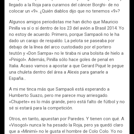
llegado a la Roja para curarnos del cáncer Borghi- de no
colocar un «9». ¿Quién diablos dijo que no tenemos «9»?
Algunos amigos periodistas me han dicho que Mauricio
Pinilla va sí o sí dentro de los 23 del avión a Brasil 2014. Yo
no estoy de acuerdo. Primero, porque Sampaoli no le ha
dado un carajo de respaldo. La pelota se paseaba por
debajo de la línea del arco custodiado por el portero
teutón y «Don Sampa» no le tiraba ni una bolsita de hielo a
«Pinigol». Además, Pinilla sólo hace goles de penal en
Italia. Acaso vamos a apostar a que Gerard Piqué le pegue
una chuleta dentro del área a Alexis para ganarle a
España…
A mi me tinca más que Sampaoli está esperando a
Humberto Suazo, pero me parece muy arriesgado.
«Chupete» es lo más grande, pero está falto de fútbol y no
sé si estará para la competición.
Otros, en tanto, apuestan por Paredes. Y tienen con qué. A
«Visogol» nunca le ha pesado la Roja, pero ya quedó claro
que a «Minimí» no le gusta el hombre de Colo Colo. Yo no