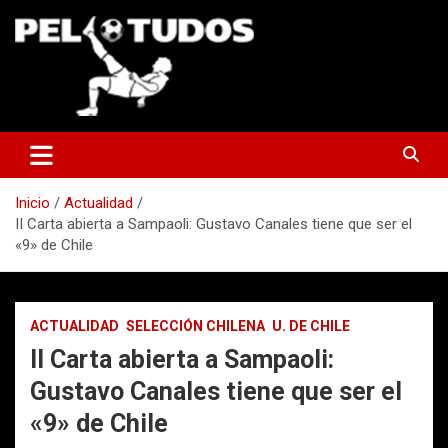
Saltar
al
contenido
www.pelotudos.cl
Inicio
Actualidad
II Carta abierta a Sampaoli: Gustavo Canales tiene que ser el
«9» de Chile
ACTUALIDAD
SELECCIÓN CHILENA
U. DE CHILE
II Carta abierta a Sampaoli:
Gustavo Canales tiene que ser el
«9» de Chile