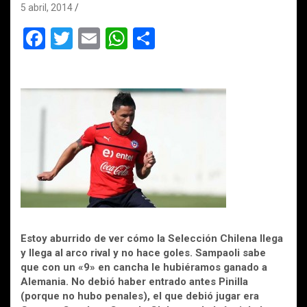
5 abril, 2014
F
T
E
W
C
a
wi
m
h
o
ce
tt
ail
at
m
b
er
s
p
o
A
ar
o
p
tir
k
p
Estoy aburrido de ver cómo la Selección Chilena llega
y llega al arco rival y no hace goles. Sampaoli sabe
que con un «9» en cancha le hubiéramos ganado a
Alemania. No debió haber entrado antes Pinilla
(porque no hubo penales), el que debió jugar era