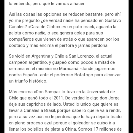
lo entiendo, pero qué le vamos a hacer.
Así las cosas las opciones se reducen bastante, pero ahí
yo me pregunto ¿de verdad nadie ha pensado en Gustavo
Canales? «Cara de Globo» es un puto crack, aguanta la
pelota como nadie, o sea genera goles para sus
compañeros que vienen de atrás o que aparecen por los
costado y más encima él perfora y jamás perdona.
Se violó en Argentina y Chile a San Lorenzo, el actual
campeón argentino, y guapeó como pocos a mitad de
semana en el mismísimo Maracaná -donde jugaremos
contra España- ante el poderoso Botafogo para alcanzar
un triunfo histórico.
Más encima «Don Sampa» lo tuvo en la Universidad de
Chile que ganó todo el 2011. De verdad le digo don Jorge,
deje sus caprichos de lado. Usted lo único que quiere es
llevar a Canales a Brasil, porque sabe lo que le va a rendir,
pero a su vez aún no le perdona que lo haya dejado tirado
en pleno proceso azul porque el goleador se quiso ir a
llenar los bolsillos de plata a China. Somos 17 millones de