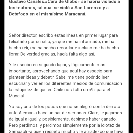
Gustavo Canales.»Cara de Globo» se habría violado a
los teutones, tal cual se violó a San Lorenzo y a
Botafogo en el mismísimo Maracaná.
Señor director, escribo estas líneas en primer lugar para
felicitarlo por su sitio, ya que me ha informado, me ha
hecho reír, me ha hecho recordar e incluso me ha hecho
llorar. De verdad gracias, hacía falta algo así.
Y le escribo en segundo lugar, y lógicamente más
importante, aprovechando que aquí hay espacio para
plantear ideas y debatir. Sabe, me tiene podrido leer,
escuchar y ver en los diferentes medios de comunicación
la estupidez de que en Chile nos falta un «9» para el
Mundial.
Yo soy uno de los pocos que no se alegró con la derrota
ante Alemania hace un par de semanas. Claro, le jugamos
de igual a igual y, posiblemente, debimos haber ganado.
Pero perdimos, y perdimos simplemente por la idiotez de
Sampaoli -a quien respeto mucho y le agradezco que haya