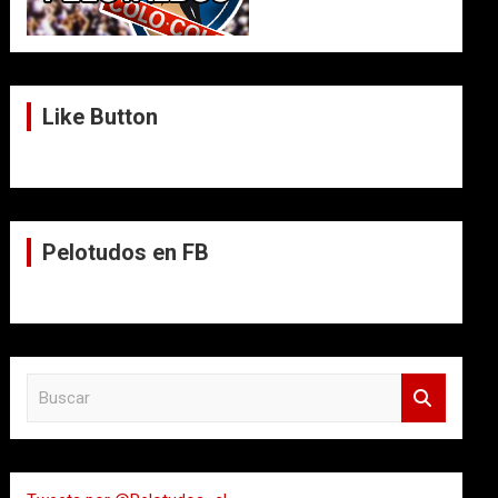
Like Button
Pelotudos en FB
B
u
s
c
a