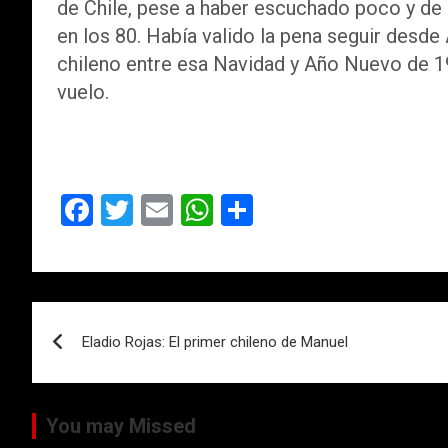
de Chile, pese a haber escuchado poco y de l
en los 80. Había valido la pena seguir desde 
chileno entre esa Navidad y Año Nuevo de 19
vuelo.
F
T
E
W
C
a
wi
m
h
o
ce
tt
ail
at
m
b
er
s
p
Navegación
o
A
ar
Eladio Rojas: El primer chileno de Manuel
de
o
p
tir
k
p
entradas
You may Missed