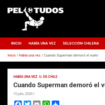
Saltar
al
contenido
www.pelotudos.cl
INICIO
HABÍA UNA VEZ
SELECCIÓN CHILENA
Inicio
Había una vez
Cuando Superman demoró el vuelo
HABÍA UNA VEZ
U. DE CHILE
Cuando Superman demoró el v
15 julio, 2020
F
T
E
W
C