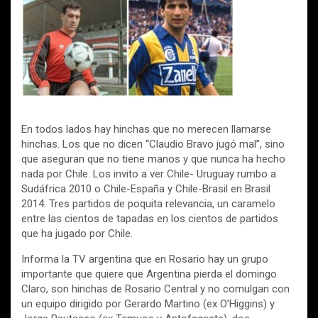
ce
tt
ail
at
m
b
er
s
p
o
A
ar
o
p
tir
k
p
En todos lados hay hinchas que no merecen llamarse
hinchas. Los que no dicen “Claudio Bravo jugó mal”, sino
que aseguran que no tiene manos y que nunca ha hecho
nada por Chile. Los invito a ver Chile- Uruguay rumbo a
Sudáfrica 2010 o Chile-España y Chile-Brasil en Brasil
2014. Tres partidos de poquita relevancia, un caramelo
entre las cientos de tapadas en los cientos de partidos
que ha jugado por Chile.
Informa la TV argentina que en Rosario hay un grupo
importante que quiere que Argentina pierda el domingo.
Claro, son hinchas de Rosario Central y no comulgan con
un equipo dirigido por Gerardo Martino (ex O’Higgins) y