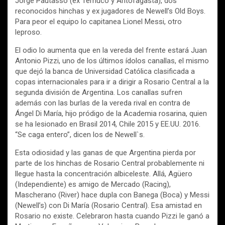
Jorge Pautasso (ex Temuco y Antofagasta), dos
reconocidos hinchas y ex jugadores de Newell’s Old Boys.
Para peor el equipo lo capitanea Lionel Messi, otro
leproso.
El odio lo aumenta que en la vereda del frente estará Juan
Antonio Pizzi, uno de los últimos ídolos canallas, el mismo
que dejó la banca de Universidad Católica clasificada a
copas internacionales para ir a dirigir a Rosario Central a la
segunda división de Argentina. Los canallas sufren
además con las burlas de la vereda rival en contra de
Ángel Di María, hijo pródigo de la Academia rosarina, quien
se ha lesionado en Brasil 2014, Chile 2015 y EE.UU. 2016.
“Se caga entero”, dicen los de Newell`s.
Esta odiosidad y las ganas de que Argentina pierda por
parte de los hinchas de Rosario Central probablemente ni
llegue hasta la concentración albiceleste. Allá, Agüero
(Independiente) es amigo de Mercado (Racing),
Mascherano (River) hace dupla con Banega (Boca) y Messi
(Newell’s) con Di María (Rosario Central). Esa amistad en
Rosario no existe. Celebraron hasta cuando Pizzi le ganó a