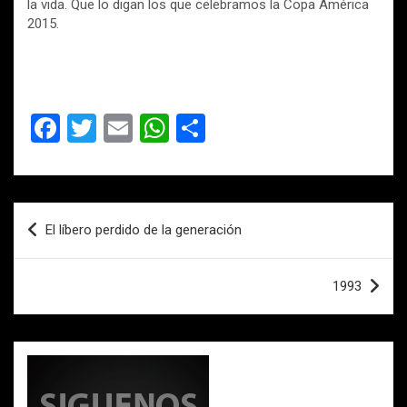
la vida. Que lo digan los que celebramos la Copa América
2015.
F
T
E
W
C
a
wi
m
h
o
ce
tt
ail
at
m
b
er
s
p
Navegación
El líbero perdido de la generación
o
A
ar
de
o
p
tir
entradas
1993
k
p