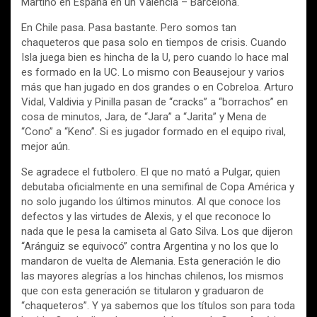
Martino en España en un Valencia – Barcelona.
En Chile pasa. Pasa bastante. Pero somos tan
chaqueteros que pasa solo en tiempos de crisis. Cuando
Isla juega bien es hincha de la U, pero cuando lo hace mal
es formado en la UC. Lo mismo con Beausejour y varios
más que han jugado en dos grandes o en Cobreloa. Arturo
Vidal, Valdivia y Pinilla pasan de “cracks” a “borrachos” en
cosa de minutos, Jara, de “Jara” a “Jarita” y Mena de
“Cono” a “Keno”. Si es jugador formado en el equipo rival,
mejor aún.
Se agradece el futbolero. El que no mató a Pulgar, quien
debutaba oficialmente en una semifinal de Copa América y
no solo jugando los últimos minutos. Al que conoce los
defectos y las virtudes de Alexis, y el que reconoce lo
nada que le pesa la camiseta al Gato Silva. Los que dijeron
“Aránguiz se equivocó” contra Argentina y no los que lo
mandaron de vuelta de Alemania. Esta generación le dio
las mayores alegrías a los hinchas chilenos, los mismos
que con esta generación se titularon y graduaron de
“chaqueteros”. Y ya sabemos que los títulos son para toda