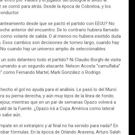
 entró por Valdés y el jugador del Bologna le avisó al
z se corrió para atrás. Desde la época de Cobreloa, y los
conductor.
lanteamiento desde que se pactó el partido con EEUU? No
he anterior del encuentro. De lo contrario hubiera llamado
s como volante de salida. O al menos no hubiera existido duda
ara. Esos cambios son decisiones de torneo largo, cuando hay
. No cuando hay un universo amplio de seleccionables.
n solo delantero todo el partido? Ni Claudio Borghi de visita
nó sumando a un segundo atacante. Nelson Acosta “camuflaba”
” como Fernando Martel, Mark González o Rodrigo
cho el gol no ayuda para el análisis. Le pasó lo del Murci
a su pierna derecha, y aún muy lejos de la línea de fondo.
sejour, mientras que en un par de semanas Opazo volverá a
nald de la Fuente. ¿Opazo irá a Copa América como lateral
o sabe aún.
pate en el extranjero y al final no ha servido para nada? En
probar fórmulas. En la época de Orlando Aravena, Arturo Salah