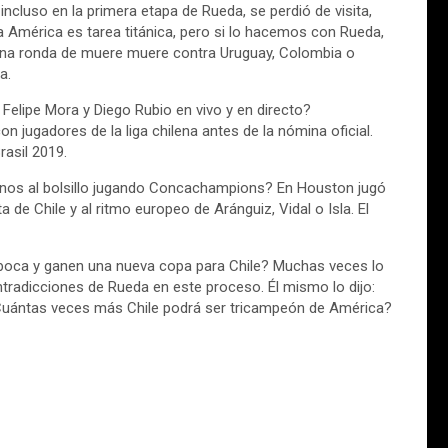
 incluso en la primera etapa de Rueda, se perdió de visita,
 América es tarea titánica, pero si lo hacemos con Rueda,
 una ronda de muere muere contra Uruguay, Colombia o
ra.
elipe Mora y Diego Rubio en vivo y en directo?
jugadores de la liga chilena antes de la nómina oficial.
rasil 2019.
anos al bolsillo jugando Concachampions? En Houston jugó
e Chile y al ritmo europeo de Aránguiz, Vidal o Isla. El
 boca y ganen una nueva copa para Chile? Muchas veces lo
ntradicciones de Rueda en este proceso. Él mismo lo dijo:
 ¿Cuántas veces más Chile podrá ser tricampeón de América?