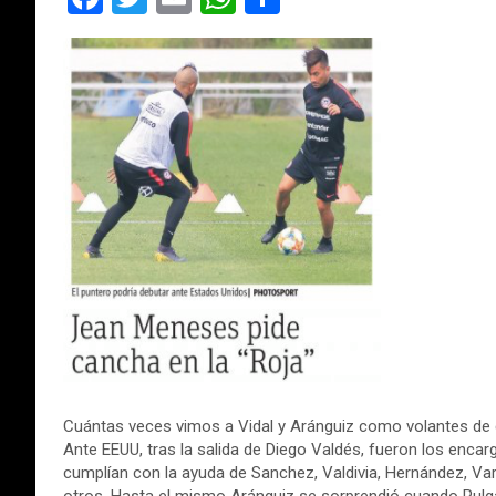
a
wi
m
h
o
ce
tt
ail
at
m
b
er
s
p
o
A
ar
o
p
tir
k
p
Cuántas veces vimos a Vidal y Aránguiz como volantes de c
Ante EEUU, tras la salida de Diego Valdés, fueron los encar
cumplían con la ayuda de Sanchez, Valdivia, Hernández, Va