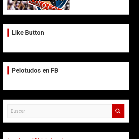
Like Button
Pelotudos en FB
B
u
s
c
a