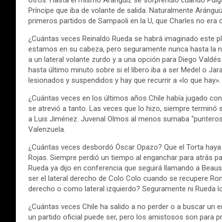
otros. Hasta el mismo Aránguiz se sorprendió cuando Pulgar
Príncipe que iba de volante de salida. Naturalmente Arángui
primeros partidos de Sampaoli en la U, que Charles no era 
¿Cuántas veces Reinaldo Rueda se habrá imaginado este p
estamos en su cabeza, pero seguramente nunca hasta la noc
a un lateral volante zurdo y a una opción para Diego Valdé
hasta último minuto sobre si el líbero iba a ser Medel o J
lesionados y suspendidos y hay que recurrir a «lo que hay»
¿Cuántas veces en los últimos años Chile había jugado con u
se atrevió a tanto. Las veces que lo hizo, siempre termi
a Luis Jiménez. Juvenal Olmos al menos sumaba “punteros
Valenzuela.
¿Cuántas veces desbordó Óscar Opazo? Que el Torta haya he
Rojas. Siempre perdió un tiempo al enganchar para atrás par
Rueda ya dijo en conferencia que seguirá llamando a Beau
ser el lateral derecho de Colo Colo cuando se recupere Ro
derecho o como lateral izquierdo? Seguramente ni Rueda l
¿Cuántas veces Chile ha salido a no perder o a buscar un em
un partido oficial puede ser, pero los amistosos son para 