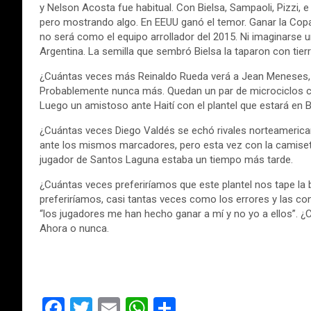
y Nelson Acosta fue habitual. Con Bielsa, Sampaoli, Pizzi, e
pero mostrando algo. En EEUU ganó el temor. Ganar la Copa
no será como el equipo arrollador del 2015. Ni imaginarse
Argentina. La semilla que sembró Bielsa la taparon con tier
¿Cuántas veces más Reinaldo Rueda verá a Jean Meneses, F
Probablemente nunca más. Quedan un par de microciclos con 
Luego un amistoso ante Haití con el plantel que estará en B
¿Cuántas veces Diego Valdés se echó rivales norteameric
ante los mismos marcadores, pero esta vez con la camiseta d
jugador de Santos Laguna estaba un tiempo más tarde.
¿Cuántas veces preferiríamos que este plantel nos tape la
preferiríamos, casi tantas veces como los errores y las co
“los jugadores me han hecho ganar a mí y no yo a ellos”.
Ahora o nunca.
F
T
E
W
C