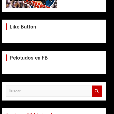
Like Button
Pelotudos en FB
B
u
s
c
a