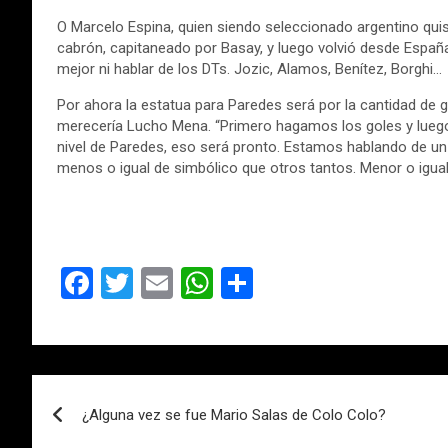
O Marcelo Espina, quien siendo seleccionado argentino quiso
cabrón, capitaneado por Basay, y luego volvió desde España 
mejor ni hablar de los DTs. Jozic, Alamos, Benítez, Borghi…
Por ahora la estatua para Paredes será por la cantidad de g
merecería Lucho Mena. “Primero hagamos los goles y luego 
nivel de Paredes, eso será pronto. Estamos hablando de 
menos o igual de simbólico que otros tantos. Menor o igual
F
T
E
W
C
a
wi
m
h
o
ce
tt
ail
at
m
b
er
s
p
Navegación
o
A
ar
¿Alguna vez se fue Mario Salas de Colo Colo?
de
o
p
tir