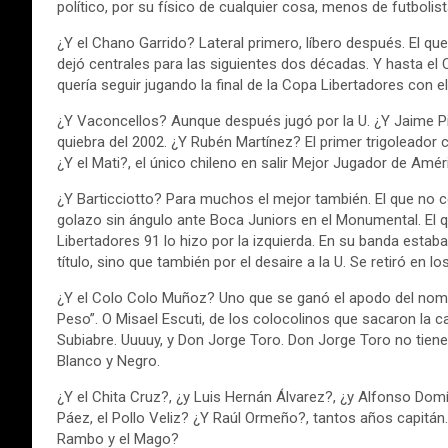
político, por su físico de cualquier cosa, menos de futbolis
¿Y el Chano Garrido? Lateral primero, líbero después. El qu
dejó centrales para las siguientes dos décadas. Y hasta el 
quería seguir jugando la final de la Copa Libertadores con el
¿Y Vaconcellos? Aunque después jugó por la U. ¿Y Jaime Piz
quiebra del 2002. ¿Y Rubén Martínez? El primer trigoleador c
¿Y el Mati?, el único chileno en salir Mejor Jugador de Amér
¿Y Barticciotto? Para muchos el mejor también. El que no c
golazo sin ángulo ante Boca Juniors en el Monumental. El q
Libertadores 91 lo hizo por la izquierda. En su banda estaba
título, sino que también por el desaire a la U. Se retiró en l
¿Y el Colo Colo Muñoz? Uno que se ganó el apodo del nombr
Peso”. O Misael Escuti, de los colocolinos que sacaron la c
Subiabre. Uuuuy, y Don Jorge Toro. Don Jorge Toro no tien
Blanco y Negro.
¿Y el Chita Cruz?, ¿y Luis Hernán Álvarez?, ¿y Alfonso Domí
Páez, el Pollo Veliz? ¿Y Raúl Ormeño?, tantos años capitán. 
Rambo y el Mago?