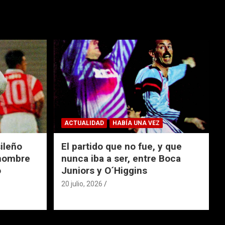
ACTUALIDAD
HABÍA UNA VEZ
ileño
El partido que no fue, y que
 nombre
nunca iba a ser, entre Boca
o
Juniors y O´Higgins
20 julio, 2026