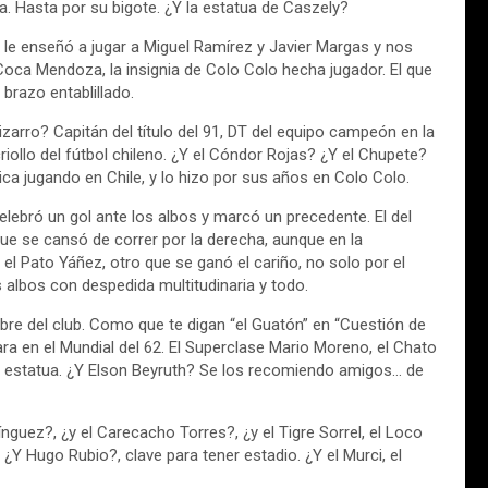
ta. Hasta por su bigote. ¿Y la estatua de Caszely?
e le enseñó a jugar a Miguel Ramírez y Javier Margas y nos
Coca Mendoza, la insignia de Colo Colo hecha jugador. El que
 brazo entablillado.
arro? Capitán del título del 91, DT del equipo campeón en la
riollo del fútbol chileno. ¿Y el Cóndor Rojas? ¿Y el Chupete?
ica jugando en Chile, y lo hizo por sus años en Colo Colo.
elebró un gol ante los albos y marcó un precedente. El del
ue se cansó de correr por la derecha, aunque en la
 el Pato Yáñez, otro que se ganó el cariño, no solo por el
os albos con despedida multitudinaria y todo.
e del club. Como que te digan “el Guatón” en “Cuestión de
ara en el Mundial del 62. El Superclase Mario Moreno, el Chato
e estatua. ¿Y Elson Beyruth? Se los recomiendo amigos… de
nguez?, ¿y el Carecacho Torres?, ¿y el Tigre Sorrel, el Loco
¿Y Hugo Rubio?, clave para tener estadio. ¿Y el Murci, el