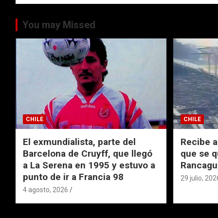
k
p
entradas
You may Missed
CHILE
CHILE
El exmundialista, parte del
Recibe a
Barcelona de Cruyff, que llegó
que se q
a La Serena en 1995 y estuvo a
Rancagu
punto de ir a Francia 98
29 julio, 202
4 agosto, 2026