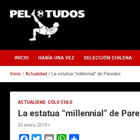
Saltar
al
contenido
www.pelotudos.cl
INICIO
HABÍA UNA VEZ
SELECCIÓN CHILENA
Inicio
Actualidad
La estatua “millennial” de Paredes
ACTUALIDAD
COLO COLO
La estatua “millennial” de Par
24 enero, 2019
F
T
E
W
C