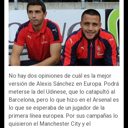
ce
tt
ail
at
m
b
er
s
p
o
A
ar
o
p
tir
k
p
No hay dos opiniones de cuál es la mejor
versión de Alexis Sánchez en Europa. Podrá
meterse la del Udinese, que lo catapultó al
Barcelona, pero lo que hizo en el Arsenal es
lo que se esperaba de un jugador de la
primera línea europea. Por sus campañas lo
quisieron el Manchester City y el