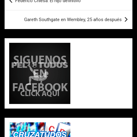
Federico Chiesa: El hijo definitivo
o
A
ar
de
o
p
tir
entradas
Gareth Southgate en Wembley, 25 años después
k
p