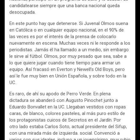
candidatearse siempre que una banca nacional queda
desocupada.
En este punto hay que detenerse. Si Juvenal Olmos suena
en Católica o en cualquier equipo nacional, en el 90% de
las veces es por el interés de la prensa de colocarlo
nuevamente en escena. Muchas veces ni le responde a los
periodistas. Jamás él ha llamado a un medio, sin embargo
le sirve al fútbol. Olmos, por muy pesado que sea, sabe a
lo que quiere jugar cuando tiene tiempo para armar un
equipo. Así fracasó en Everton y Newell’s Old Boys, pero
así le fue muy bien en Unión Española, y sobre todo en la
UC.
Es raro, de ahí su apodo de Perro Verde. En plena
dictadura se abanderó con Augusto Pinochet junto a
Eduardo Bonvallet en la UC. Llegaban vestidos con ropas
caras, de blanco, colores pasteles, al más puro estilo de
los protagonistas cuicos de Secretos en el Jardín. Por
otro lado estaba Carlos Soto, actual presidente del Sifup,
con una mirada más de izquierda. social. Convenció a
varios con sus ideales, incluso a un jovencísimo, muy rubio