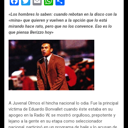
F
T
E
W
C
a
wi
m
h
o
«Los hombres lo saben: cuando rebotan en la disco con la
ce
tt
ail
at
m
«mina» que quieren y vuelven a la opción que lo está
b
er
s
p
mirando hace rato, pero que no los convence. Eso es lo
que piensa Berizzo hoy»
o
A
ar
o
p
tir
k
p
A Juvenal Olmos el hincha nacional lo odia. Fue la principal
víctima de Eduardo Bonvallet cuando éste estaba en su
apogeo en la Radio W, se mostró orgulloso, prepotente y
lejano a la gente en su etapa como seleccionador
nacional, participó en un programa de baile y lo acusan de