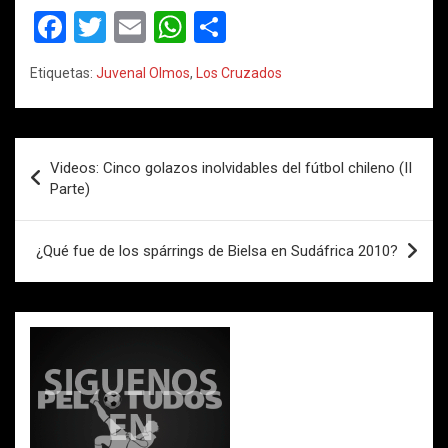
F
T
E
W
C
a
wi
m
h
o
Etiquetas:
Juvenal Olmos
,
Los Cruzados
ce
tt
ail
at
m
b
er
s
p
o
A
ar
Navegación
Videos: Cinco golazos inolvidables del fútbol chileno (II
o
p
tir
de
Parte)
k
p
entradas
¿Qué fue de los spárrings de Bielsa en Sudáfrica 2010?