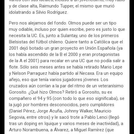
y de clase alta, Raimundo Tupper, el mismo que murió
idolatrando a Silvio Rodríguez.
Pero nos alejamos del fondo. Olmos puede ser un tipo
muy odiable, incluso por quien escribe, pero es justo lo que
necesita la UC. Es, junto a Sulantay, uno de los primeros
Bielsistas del fútbol chileno. Quiere tanto a Católica que el
2001 dejó botado un gran proyecto en Unión Española (ya
los había ascendido de la B el 2000 y eran protagonistas
de la A el 2001) para recalar en una UC que no podía salir a
flote. Sólo seis meses antes se había retirado Mario Lepe
y Nelson Parraguez había partido al Necaxa. Era un equipo
añejo, eso que tenía varios jugadores jóvenes. Los
cruzados aún corrían a la par del ritmo de un veteranísimo
Gorosito. ¿Qué hizo Olmos? Retiró a Gorosito, su ex
compañero el 94 y 95 (con todo lo que eso significaba), se
la jugó por hombres desconocidos, pero cumplidores
(Daniel Pérez, Jorge Acuña, Johnny Walker, Mauricio
Segovia, entre otros) y le sacó trote a Pablo Lenci (llegó
tras un doping en Iquique y varios meses de inactividad), a
Arturo Norambuena, a Álvarez, a Miguel Ramírez (que