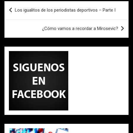
o
A
ar
Navegación
o
p
tir
Los igualitos de los periodistas deportivos – Parte I
de
k
p
entradas
¿Cómo vamos a recordar a Mirosevic?