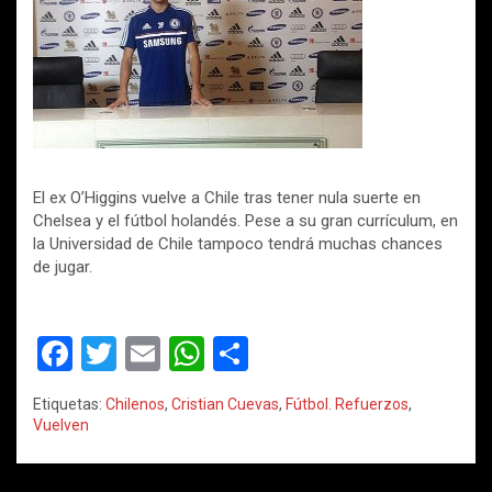
El ex O’Higgins vuelve a Chile tras tener nula suerte en
Chelsea y el fútbol holandés. Pese a su gran currículum, en
la Universidad de Chile tampoco tendrá muchas chances
de jugar.
F
T
E
W
C
a
wi
m
h
o
Etiquetas:
Chilenos
,
Cristian Cuevas
,
Fútbol. Refuerzos
,
ce
tt
ail
at
m
Vuelven
b
er
s
p