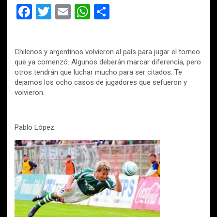
F
T
E
W
C
a
wi
m
h
o
ce
tt
ail
at
m
Chilenos y argentinos volvieron al país para jugar el torneo
b
er
s
p
que ya comenzó. Algunos deberán marcar diferencia, pero
o
A
ar
otros tendrán que luchar mucho para ser citados. Te
dejamos los ocho casos de jugadores que sefueron y
o
p
tir
volvieron.
k
p
Pablo López: