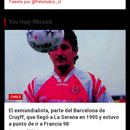
Tweets por @Pelotudos_cl
r
You may Missed
CHILE
El exmundialista, parte del Barcelona de
Cruyff, que llegó a La Serena en 1995 y estuvo
a punto de ir a Francia 98