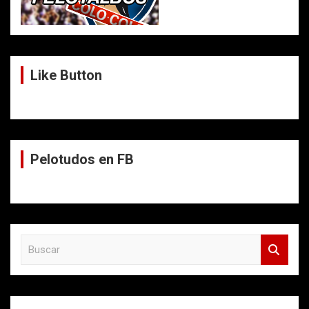
Like Button
Pelotudos en FB
B
u
s
c
a