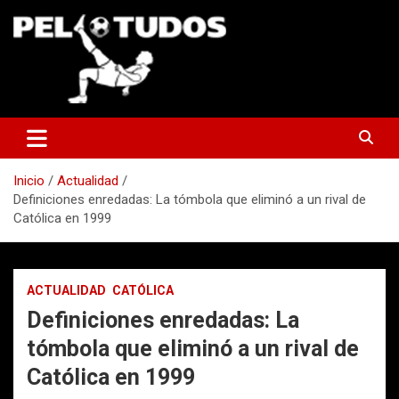
Saltar
al
contenido
www.pelotudos.cl
Inicio
Actualidad
Definiciones enredadas: La tómbola que eliminó a un rival de
Católica en 1999
ACTUALIDAD
CATÓLICA
Definiciones enredadas: La
tómbola que eliminó a un rival de
Católica en 1999