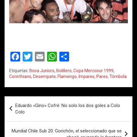
F
T
E
W
C
a
wi
m
h
o
Etiquetas:
Boca Juniors
,
Bolillero
,
Copa Mercosur 1999
,
ce
tt
ail
at
m
Corinthians
,
Desempate
,
Flamengo
,
Impares
,
Pares
,
Tómbola
b
er
s
p
o
A
ar
Navegación
o
p
tir
Eduardo «Gino» Cofré: No solo los dos goles a Colo
de
Colo
k
p
entradas
Mundial Chile Sub 20: Gorichón, el seleccionado que se