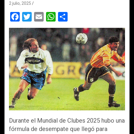
2 julio, 2025
F
T
E
W
C
a
wi
m
h
o
ce
tt
ail
at
m
b
er
s
p
o
A
ar
o
p
tir
k
p
Durante el Mundial de Clubes 2025 hubo una
fórmula de desempate que llegó para