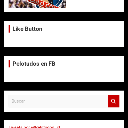
Like Button
Pelotudos en FB
B
u
s
c
a
Tweets por @Pelotudos_cl
r