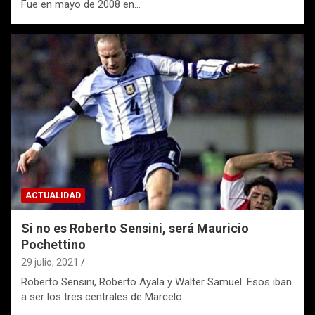
Fue en mayo de 2008 en…
ACTUALIDAD
Si no es Roberto Sensini, será Mauricio
Pochettino
29 julio, 2021
Roberto Sensini, Roberto Ayala y Walter Samuel. Esos iban
a ser los tres centrales de Marcelo…