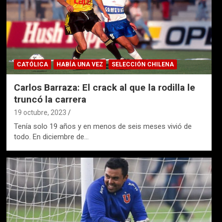
CATÓLICA
HABÍA UNA VEZ
SELECCIÓN CHILENA
Carlos Barraza: El crack al que la rodilla le
truncó la carrera
19 octubre, 2023
Tenía solo 19 años y en menos de seis meses vivió de
todo. En diciembre de…