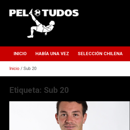
Saltar
al
contenido
www.pelotudos.cl
INICIO
HABÍA UNA VEZ
SELECCIÓN CHILENA
Inicio
Sub 20
Etiqueta:
Sub 20