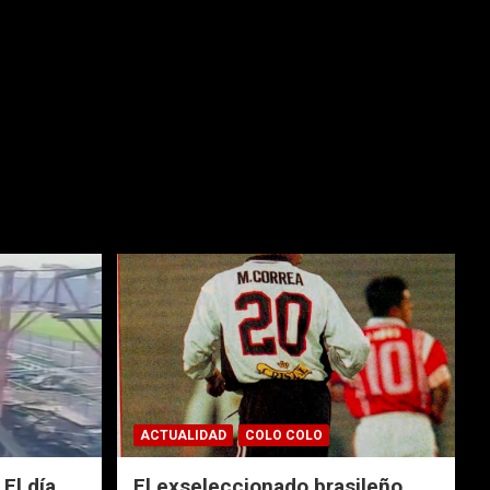
ACTUALIDAD
COLO COLO
El día
El exseleccionado brasileño