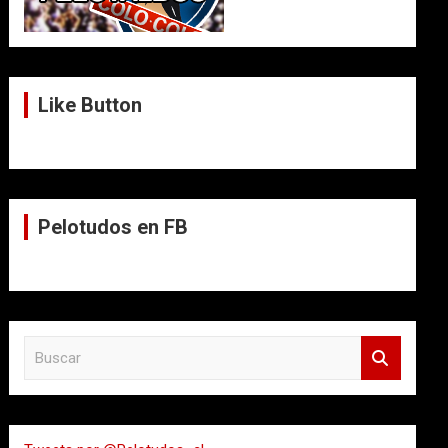
Like Button
Pelotudos en FB
B
u
s
c
a