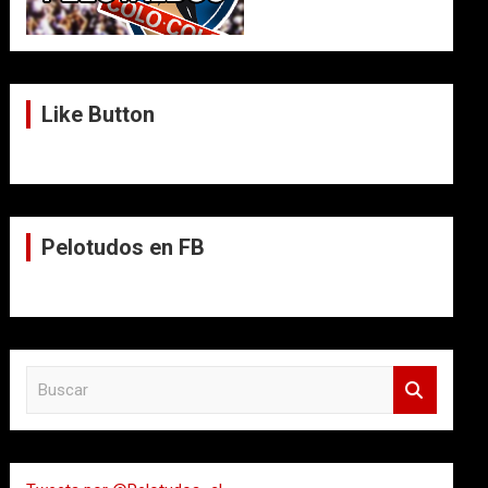
Like Button
Pelotudos en FB
B
u
s
c
a