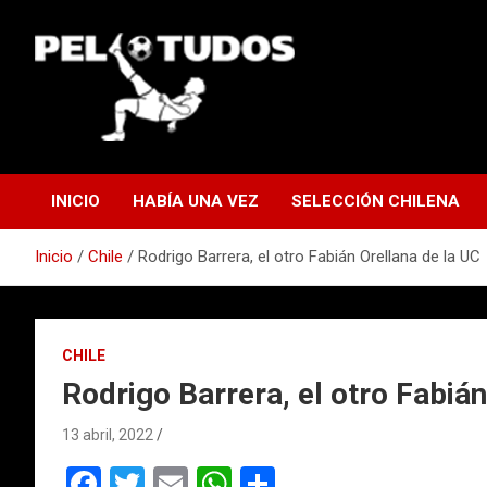
Saltar
al
contenido
www.pelotudos.cl
INICIO
HABÍA UNA VEZ
SELECCIÓN CHILENA
Inicio
Chile
Rodrigo Barrera, el otro Fabián Orellana de la UC
CHILE
Rodrigo Barrera, el otro Fabián
13 abril, 2022
F
T
E
W
C