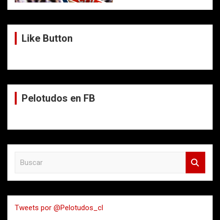
Like Button
Pelotudos en FB
B
u
s
c
a
Tweets por @Pelotudos_cl
r