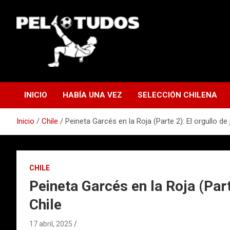
Saltar
al
contenido
www.pelotudos.cl
INICIO
HABÍA UNA VEZ
SELECCIÓN CHILENA
Inicio
Chile
Peineta Garcés en la Roja (Parte 2): El orgullo de 
CHILE
Peineta Garcés en la Roja (Part
Chile
17 abril, 2025