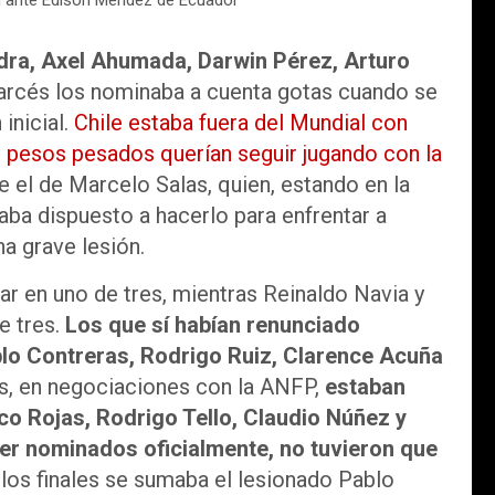
n ante Edison Méndez de Ecuador
ndra, Axel Ahumada, Darwin Pérez, Arturo
rcés los nominaba a cuenta gotas cuando se
inicial.
Chile estaba fuera del Mundial con
os pesos pesados querían seguir jugando con la
 el de Marcelo Salas, quien, estando en la
staba dispuesto a hacerlo para enfrentar a
a grave lesión.
tar en uno de tres, mientras Reinaldo Navia y
e tres.
Los que sí habían renunciado
lo Contreras, Rodrigo Ruiz, Clarence Acuña
ás, en negociaciones con la ANFP,
estaban
co Rojas, Rodrigo Tello, Claudio Núñez y
ser nominados oficialmente, no tuvieron que
los finales se sumaba el lesionado Pablo