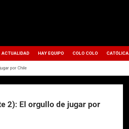
ACTUALIDAD
HAY EQUIPO
COLO COLO
CATÓLICA
jugar por Chile
e 2): El orgullo de jugar por