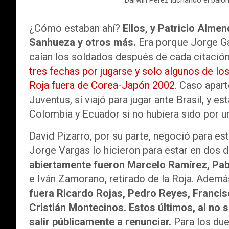
Darwin Pérez luchando el baló
¿Cómo estaban ahí?
Ellos, y Patricio Alme
Sanhueza y otros más.
Era porque Jorge Ga
caían los soldados después de cada citación 
tres fechas por jugarse y solo algunos de l
Roja fuera de Corea-Japón 2002.
Caso aparte
Juventus, sí viajó para jugar ante Brasil, y e
Colombia y Ecuador si no hubiera sido por un
David Pizarro, por su parte, negoció para es
Jorge Vargas lo hicieron para estar en dos d
abiertamente fueron Marcelo Ramírez, Pab
e Iván Zamorano, retirado de la Roja. Adem
fuera Ricardo Rojas, Pedro Reyes, Francis
Cristián Montecinos. Estos últimos, al no 
salir públicamente a renunciar.
Para los due