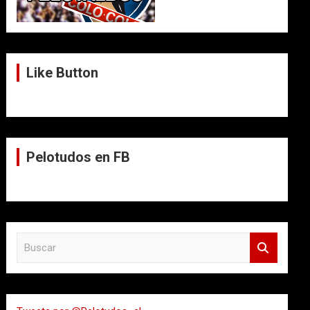
Like Button
Pelotudos en FB
B
u
s
c
a