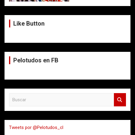
Like Button
Pelotudos en FB
B
u
s
c
a
Tweets por @Pelotudos_cl
r