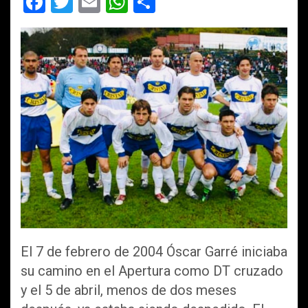
F
T
E
W
C
a
wi
m
h
o
ce
tt
ail
at
m
b
er
s
p
o
A
ar
o
p
tir
k
p
El 7 de febrero de 2004 Óscar Garré iniciaba
su camino en el Apertura como DT cruzado
y el 5 de abril, menos de dos meses