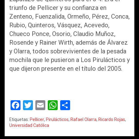
triunfo de Pellicer y su confianza en
Zenteno, Fuenzalida, Ormeño, Pérez, Conca,
Rubio, Quinteros, Vásquez, Acevedo,
Chueco Ponce, Osorio, Claudio Muñoz,
Rosende y Rainer Wirth, además de Álvarez
y Olarra, todos sobrevivientes de la pesada
mochila que le pusieron a Los Pirulácticos y
que dijeron presente en el título del 2005.
F
T
E
W
C
a
wi
m
h
o
Etiquetas:
Pellicer
,
Pirulácticos
,
Rafael Olarra
,
Ricardo Rojas
,
ce
tt
ail
at
m
Universidad Católica
b
er
s
p