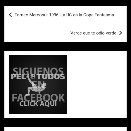
o
A
ar
Navegación
o
p
tir
Torneo Mercosur 1996: La UC en la Copa Fantasma
de
k
p
entradas
Verde que te odio verde