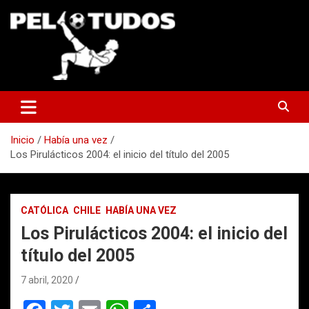
Saltar
al
contenido
www.pelotudos.cl
Inicio
Había una vez
Los Pirulácticos 2004: el inicio del título del 2005
CATÓLICA
CHILE
HABÍA UNA VEZ
Los Pirulácticos 2004: el inicio del
título del 2005
7 abril, 2020