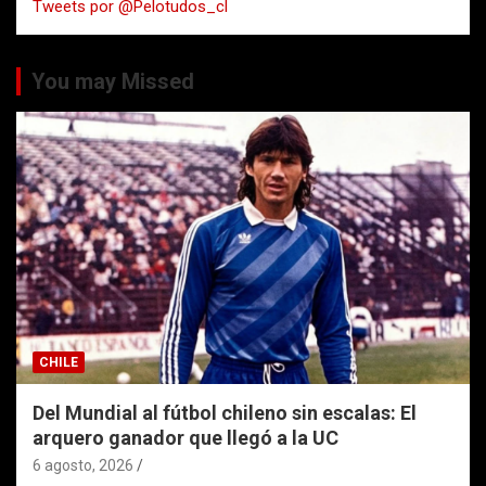
Tweets por @Pelotudos_cl
r
You may Missed
CHILE
Del Mundial al fútbol chileno sin escalas: El
arquero ganador que llegó a la UC
6 agosto, 2026