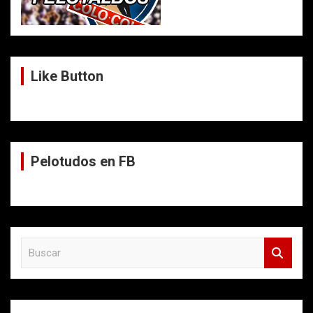
Like Button
Pelotudos en FB
B
u
s
c
a