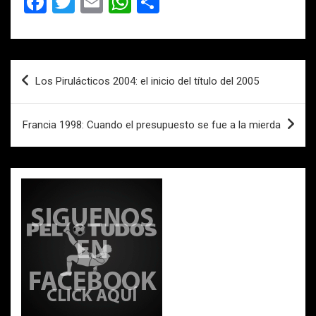
F
T
E
W
C
a
wi
m
h
o
ce
tt
ail
at
m
b
er
s
p
Navegación
Los Pirulácticos 2004: el inicio del título del 2005
o
A
ar
de
o
p
tir
entradas
Francia 1998: Cuando el presupuesto se fue a la mierda
k
p