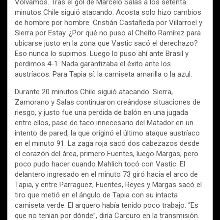
Volvamos. Tras el gol de Marcelo Salas a los setenta
minutos Chile siguió atacando. Acosta solo hizo cambios
de hombre por hombre. Cristián Castañeda por Villarroel y
Sierra por Estay. ¿Por qué no puso al Cheíto Ramírez para
ubicarse justo en la zona que Vastic sacó el derechazo?
Eso nunca lo supimos. Luego lo puso ahí ante Brasil y
perdimos 4-1. Nada garantizaba el éxito ante los
austríacos. Para Tapia sí: la camiseta amarilla o la azul.
Durante 20 minutos Chile siguió atacando. Sierra,
Zamorano y Salas continuaron creándose situaciones de
riesgo, y justo fue una perdida de balón en una jugada
entre ellos, pase de taco innecesario del Matador en un
intento de pared, la que originó el último ataque austríaco
en el minuto 91. La zaga roja sacó dos cabezazos desde
el corazón del área, primero Fuentes, luego Margas, pero
poco pudo hacer cuando Mahlich tocó con Vastic. El
delantero ingresado en el minuto 73 giró hacia el arco de
Tapia, y entre Parraguez, Fuentes, Reyes y Margas sacó el
tiro que metió en el ángulo de Tapia con su intacta
camiseta verde. El arquero había tenido poco trabajo. “Es
que no tenían por dónde”, diría Carcuro en la transmisión.