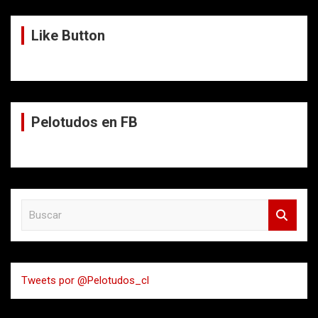
Like Button
Pelotudos en FB
B
u
s
c
a
Tweets por @Pelotudos_cl
r