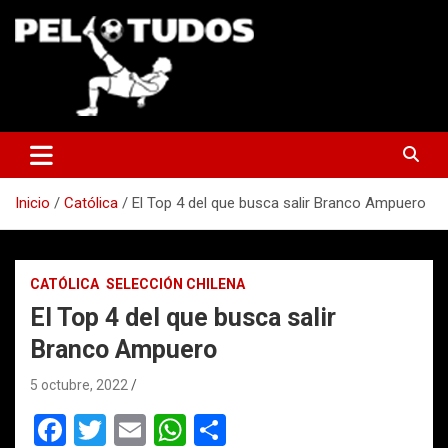
Saltar
al
contenido
www.pelotudos.cl
Inicio
Católica
El Top 4 del que busca salir Branco Ampuero
CATÓLICA
SELECCIÓN CHILENA
El Top 4 del que busca salir
Branco Ampuero
5 octubre, 2022
F
T
E
W
C