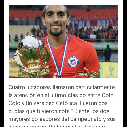
a
wi
m
h
o
ce
tt
ail
at
m
b
er
s
p
o
A
ar
o
p
tir
k
p
Cuatro jugadores llamaron particularmente
la atención en el último clásico entre Colo
Colo y Universidad Católica. Fueron dos
duplas que tuvieron nota 10 ante los dos
mayores goleadores del campeonato y sus