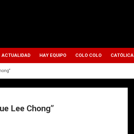
ACTUALIDAD
HAY EQUIPO
COLO COLO
CATÓLICA
Chong”
que Lee Chong”