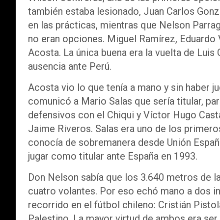
también estaba lesionado, Juan Carlos Gon
en las prácticas, mientras que Nelson Parra
no eran opciones. Miguel Ramírez, Eduardo 
Acosta. La única buena era la vuelta de Luis 
ausencia ante Perú.
Acosta vio lo que tenía a mano y sin haber ju
comunicó a Mario Salas que sería titular, pa
defensivos con el Chiqui y Víctor Hugo Casta
Jaime Riveros. Salas era uno de los primero
conocía de sobremanera desde Unión Español
jugar como titular ante España en 1993.
Don Nelson sabía que los 3.640 metros de la
cuatro volantes. Por eso echó mano a dos i
recorrido en el fútbol chileno: Cristián Pis
Palestino. La mayor virtud de ambos era se