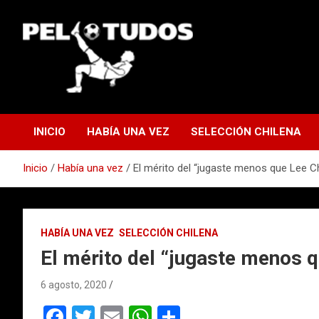
Saltar
al
contenido
www.pelotudos.cl
INICIO
HABÍA UNA VEZ
SELECCIÓN CHILENA
Inicio
Había una vez
El mérito del “jugaste menos que Lee 
HABÍA UNA VEZ
SELECCIÓN CHILENA
El mérito del “jugaste menos 
6 agosto, 2020
F
T
E
W
C