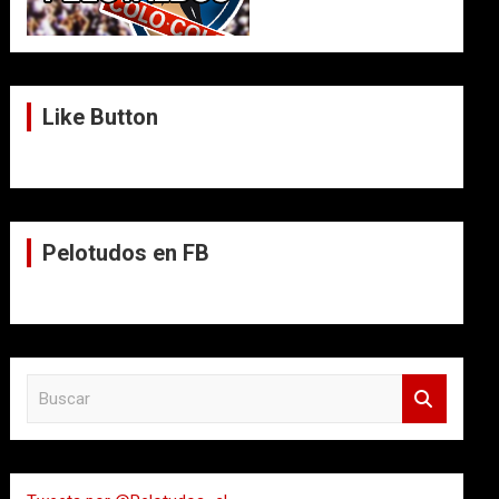
Like Button
Pelotudos en FB
B
u
s
c
a