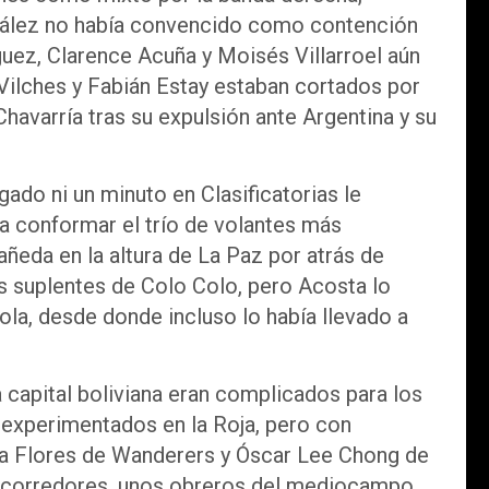
zález no había convencido como contención
guez, Clarence Acuña y Moisés Villarroel aún
Vilches y Fabián Estay estaban cortados por
Chavarría tras su expulsión ante Argentina y su
gado ni un minuto en Clasificatorias le
ra conformar el trío de volantes más
ñeda en la altura de La Paz por atrás de
s suplentes de Colo Colo, pero Acosta lo
a, desde donde incluso lo había llevado a
 capital boliviana eran complicados para los
nexperimentados en la Roja, pero con
tola Flores de Wanderers y Óscar Lee Chong de
r corredores, unos obreros del mediocampo.