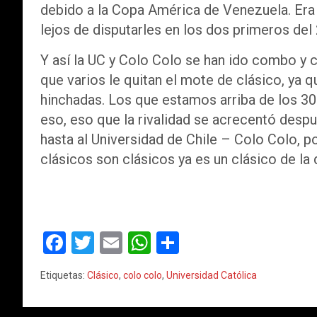
debido a la Copa América de Venezuela. Era 
lejos de disputarles en los dos primeros del
Y así la UC y Colo Colo se han ido combo y
que varios le quitan el mote de clásico, ya qu
hinchadas. Los que estamos arriba de los 3
eso, eso que la rivalidad se acrecentó desp
hasta al Universidad de Chile – Colo Colo, po
clásicos son clásicos ya es un clásico de la
F
T
E
W
C
a
wi
m
h
o
Etiquetas:
Clásico
,
colo colo
,
Universidad Católica
ce
tt
ail
at
m
b
er
s
p