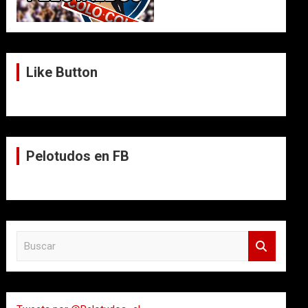
Like Button
Pelotudos en FB
B
u
s
c
a