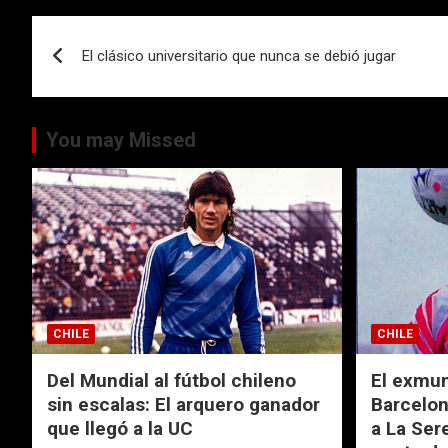
o
A
ar
Navegación
o
p
tir
El clásico universitario que nunca se debió jugar
de
k
p
entradas
You may Missed
CHILE
CHILE
Del Mundial al fútbol chileno
El exmund
sin escalas: El arquero ganador
Barcelon
que llegó a la UC
a La Ser