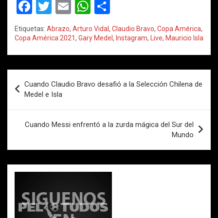
F
T
E
W
C
a
wi
m
h
o
Etiquetas:
Abrazo
,
Arturo Vidal
,
Claudio Bravo
,
Copa América
,
ce
tt
ail
at
m
Copa América 2021
,
Gary Medel
,
Instagram
,
Live
,
Mauricio Isla
b
er
s
p
o
A
ar
Navegación
o
p
tir
Cuando Claudio Bravo desafió a la Selección Chilena de
de
Medel e Isla
k
p
entradas
Cuando Messi enfrentó a la zurda mágica del Sur del
Mundo