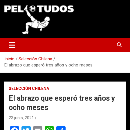
Saltar
al
contenido
www.pelotudos.cl
Inicio
Selección Chilena
El abrazo que esperó tres años y ocho meses
SELECCIÓN CHILENA
El abrazo que esperó tres años y
ocho meses
23 junio, 2021