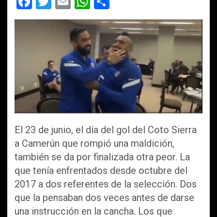
F
T
E
W
C
a
wi
m
h
o
ce
tt
ail
at
m
b
er
s
p
o
A
ar
o
p
tir
k
p
El 23 de junio, el día del gol del Coto Sierra
a Camerún que rompió una maldición,
también se da por finalizada otra peor. La
que tenía enfrentados desde octubre del
2017 a dos referentes de la selección. Dos
que la pensaban dos veces antes de darse
una instrucción en la cancha. Los que