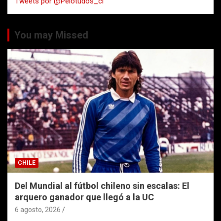
Tweets por @Pelotudos_cl
r
You may Missed
CHILE
Del Mundial al fútbol chileno sin escalas: El
arquero ganador que llegó a la UC
6 agosto, 2026