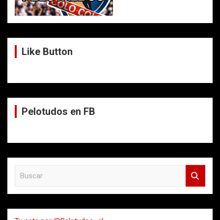
Like Button
Pelotudos en FB
B
u
s
c
a