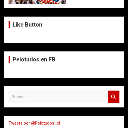
Like Button
Pelotudos en FB
B
u
s
c
a
Tweets por @Pelotudos_cl
r