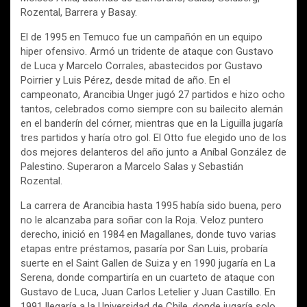
Rozental, Barrera y Basay.
El de 1995 en Temuco fue un campañón en un equipo
hiper ofensivo. Armó un tridente de ataque con Gustavo
de Luca y Marcelo Corrales, abastecidos por Gustavo
Poirrier y Luis Pérez, desde mitad de año. En el
campeonato, Arancibia Unger jugó 27 partidos e hizo ocho
tantos, celebrados como siempre con su bailecito alemán
en el banderín del córner, mientras que en la Liguilla jugaría
tres partidos y haría otro gol. El Otto fue elegido uno de los
dos mejores delanteros del año junto a Aníbal González de
Palestino. Superaron a Marcelo Salas y Sebastián
Rozental.
La carrera de Arancibia hasta 1995 había sido buena, pero
no le alcanzaba para soñar con la Roja. Veloz puntero
derecho, inició en 1984 en Magallanes, donde tuvo varias
etapas entre préstamos, pasaría por San Luis, probaría
suerte en el Saint Gallen de Suiza y en 1990 jugaría en La
Serena, donde compartiría en un cuarteto de ataque con
Gustavo de Luca, Juan Carlos Letelier y Juan Castillo. En
1991 llegaría a la Universidad de Chile, donde jugaría solo