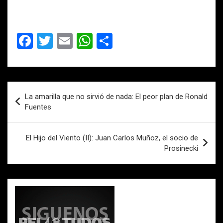
F
T
E
W
C
a
wi
m
h
o
ce
tt
ail
at
m
b
er
s
p
Navegación
La amarilla que no sirvió de nada: El peor plan de Ronald
o
A
ar
de
Fuentes
o
p
tir
entradas
k
p
El Hijo del Viento (II): Juan Carlos Muñoz, el socio de
Prosinecki