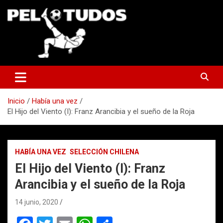
Saltar
al
contenido
www.pelotudos.cl
Inicio
Había una vez
El Hijo del Viento (I): Franz Arancibia y el sueño de la Roja
HABÍA UNA VEZ
SELECCIÓN CHILENA
El Hijo del Viento (I): Franz
Arancibia y el sueño de la Roja
14 junio, 2020