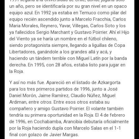
un año, pero se identificaría por su gran nivel en un opaco
equipo azul. En 1992 ya estaba en Temuco como pilar del
equipo recién ascendido junto a Marcelo Fracchia, Carlos
Maria Morales, Reynero, Yavar, Villegas, Carlos Soto y los
ya fallecidos Sergio Marchant y Gustavo Poirrier. Ahí el Hijo
del Viento ya se haría un nombre en el fútbol chileno,
siendo protagonista siempre, llegando a liguillas de Copa
Libertadores, ganándole a los grandes allá y acá, y
haciendo un tándem terrible con Miguel Latín por la banda
derecha. En 1995, con 28 años, estaba listo para jugar en
la Roja.
Y así no más fue. Apareció en el listado de Azkargorta
para los tres primeros partidos de 1996, junto a José
Daniel Morón, Jaime Ramírez, Claudio Núñez, Miguel
Ardiman, entre otros. Entre esos otros estaba su
compañero y amigo Gustavo Poirrier. El volante también
tendría su primera oportunidad en la Roja. El 4 de febrero
de 1996, en Cochabamba, Arancibia debutaría oficialmente
por la Roja haciendo dupla con Marcelo Salas en el 1-1
final con golazo de Javier Margas.