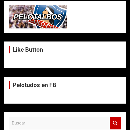
Like Button
Pelotudos en FB
B
u