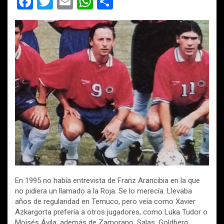
F
T
E
W
C
a
wi
m
h
o
ce
tt
ail
at
m
b
er
s
p
o
A
ar
o
p
tir
k
p
En 1995 no había entrevista de Franz Arancibia en la que
no pidiera un llamado a la Roja. Se lo merecía. Llevaba
años de regularidad en Temuco, pero veía como Xavier
Azkargorta prefería a otros jugadores, como Luka Tudor o
Moisés Ávila, además de Zamorano, Salas, Goldberg,