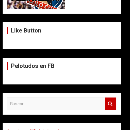
Like Button
Pelotudos en FB
B
u
s
c
a