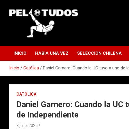
Saltar
al
contenido
www.pelotudos.cl
INICIO
HABÍA UNA VEZ
SELECCIÓN CHILENA
Inicio
Católica
Daniel Garnero: Cuando la UC tuvo a uno de l
CATÓLICA
Daniel Garnero: Cuando la UC t
de Independiente
8 julio, 2025