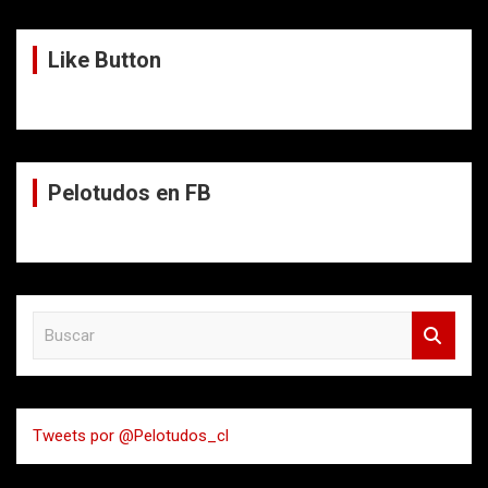
Like Button
Pelotudos en FB
B
u
s
c
a
Tweets por @Pelotudos_cl
r