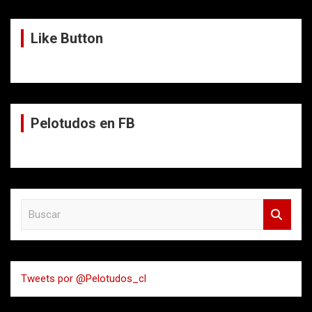
Like Button
Pelotudos en FB
B
u
s
c
a
Tweets por @Pelotudos_cl
r