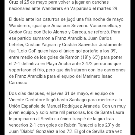
Cruz el 25 de mayo para volver a jugar en canchas
nacionales ante Wanderers en Valparaíso el martes 29.
El duelo ante los caturros se jugó una fría noche de mayo.
Wanderers, igual que Arica con Severino Vasconcellos, y
Godoy Cruz con Beto Alonso y Gareca, se reforzó. Para
ese partido sumaron a Franz Arancibia, Juan Carlos
Letelier, Cristian Yagnam y Cristián Saavedra. Justamente
fue “Lolo Gol” quien hizo el único gol porteño a los 39’,
entre medio de los goles de Ramón (18’ y 65’) para poner
el 2-1 definitivo en Playa Ancha ante 2.472 personas que
soportaron el frío, pero que disfrutaron con los carrerones
de Franz Arancibia para el equipo del Marinero Isaac
Carrasco.
Dos días después, el jueves 31 de mayo, el equipo de
Vicente Cantatore llegó hasta Santiago para medirse a la
Unión Española de Manuel Rodríguez Araneda. Con un muy
joven equipo, y solo ante mil personas, los de Santa Laura
le propinaron al Sevilla su único traspié de la gira tras
vencerlos 2-1 con goles de Rubén Tanucci a los 23’ y de
Juan “Diablo” González a los 75’. El gol de Sevilla otra vez