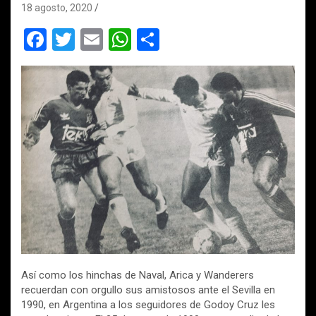
18 agosto, 2020
F
T
E
W
C
a
wi
m
h
o
ce
tt
ail
at
m
b
er
s
p
o
A
ar
o
p
tir
k
p
Así como los hinchas de Naval, Arica y Wanderers
recuerdan con orgullo sus amistosos ante el Sevilla en
1990, en Argentina a los seguidores de Godoy Cruz les