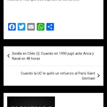
F
T
E
W
C
a
wi
m
h
o
ce
tt
ail
at
m
b
er
s
p
Navegación
Sevilla en Chile (I): Cuando en 1990 jugó ante Arica y
o
A
ar
de
Naval en 48 horas
o
p
tir
entradas
k
p
Cuando la UC le quitó un refuerzo al Paris Saint
Germain