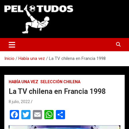
Saltar
al
contenido
www.pelotudos.cl
Inicio
Había una vez
La TV chilena en Francia 1998
HABÍA UNA VEZ
SELECCIÓN CHILENA
La TV chilena en Francia 1998
8 julio, 2022
F
T
E
W
C
a
wi
m
h
o