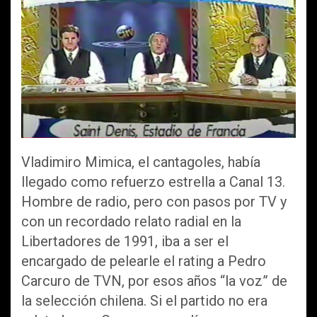
ce
tt
ail
at
m
b
er
s
p
o
A
ar
o
p
tir
k
p
Vladimiro Mimica, el cantagoles, había
llegado como refuerzo estrella a Canal 13.
Hombre de radio, pero con pasos por TV y
con un recordado relato radial en la
Libertadores de 1991, iba a ser el
encargado de pelearle el rating a Pedro
Carcuro de TVN, por esos años “la voz” de
la selección chilena. Si el partido no era