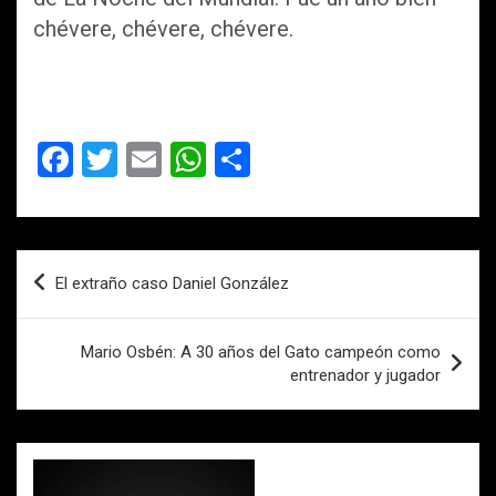
chévere, chévere, chévere.
F
T
E
W
C
a
wi
m
h
o
ce
tt
ail
at
m
b
er
s
p
Navegación
El extraño caso Daniel González
o
A
ar
de
o
p
tir
entradas
Mario Osbén: A 30 años del Gato campeón como
k
p
entrenador y jugador