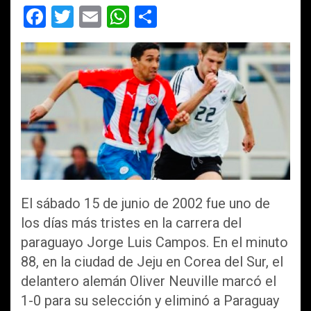
F
T
E
W
C
a
wi
m
h
o
ce
tt
ail
at
m
b
er
s
p
o
A
ar
o
p
tir
k
p
El sábado 15 de junio de 2002 fue uno de
los días más tristes en la carrera del
paraguayo Jorge Luis Campos. En el minuto
88, en la ciudad de Jeju en Corea del Sur, el
delantero alemán Oliver Neuville marcó el
1-0 para su selección y eliminó a Paraguay