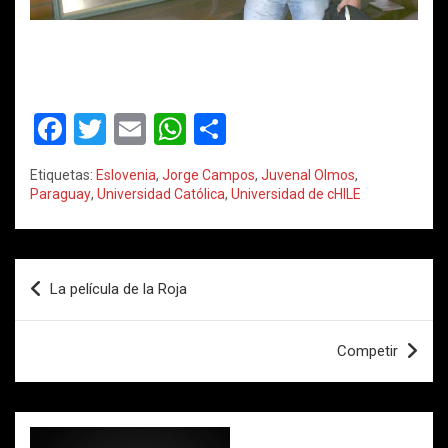
F
T
E
W
C
a
wi
m
h
o
Etiquetas:
Eslovenia
,
Jorge Campos
,
Juvenal Olmos
,
ce
tt
ail
at
m
Paraguay
,
Universidad Católica
,
Universidad de cHILE
b
er
s
p
o
A
ar
Navegación
o
p
tir
La película de la Roja
de
k
p
entradas
Competir