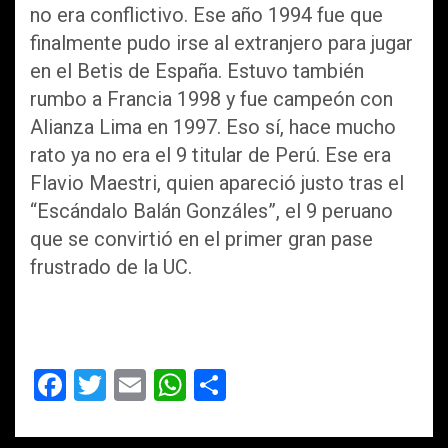
no era conflictivo. Ese año 1994 fue que
finalmente pudo irse al extranjero para jugar
en el Betis de España. Estuvo también
rumbo a Francia 1998 y fue campeón con
Alianza Lima en 1997. Eso sí, hace mucho
rato ya no era el 9 titular de Perú. Ese era
Flavio Maestri, quien apareció justo tras el
“Escándalo Balán Gonzáles”, el 9 peruano
que se convirtió en el primer gran pase
frustrado de la UC.
F
T
E
W
C
a
wi
m
h
o