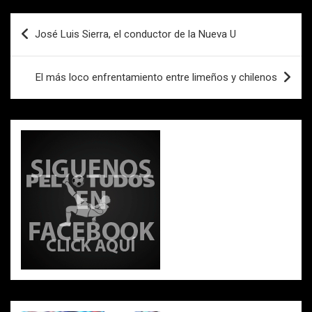
ce
tt
ail
at
m
b
er
s
p
Navegación
José Luis Sierra, el conductor de la Nueva U
o
A
ar
de
o
p
tir
entradas
El más loco enfrentamiento entre limeños y chilenos
k
p