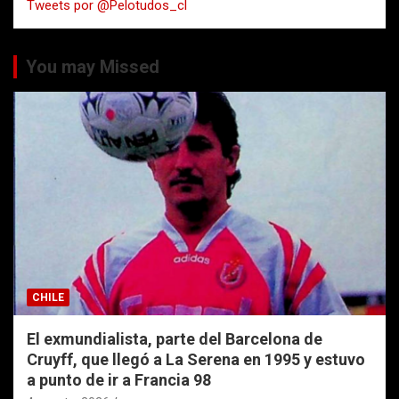
Tweets por @Pelotudos_cl
r
You may Missed
CHILE
El exmundialista, parte del Barcelona de
Cruyff, que llegó a La Serena en 1995 y estuvo
a punto de ir a Francia 98