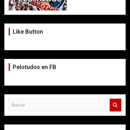
Like Button
Pelotudos en FB
B
u
s
c
a