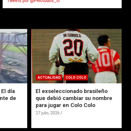
Tweets por @Pelotudos_cl
r
ACTUALIDAD
COLO COLO
El día
El exseleccionado brasileño
nte de
que debió cambiar su nombre
para jugar en Colo Colo
27 julio, 2026