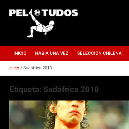
Saltar
al
contenido
www.pelotudos.cl
INICIO
HABÍA UNA VEZ
SELECCIÓN CHILENA
Inicio
Sudáfrica 2010
Etiqueta:
Sudáfrica 2010