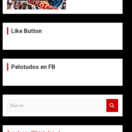
Like Button
Pelotudos en FB
B
u
s
c
a