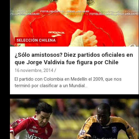
SELECCIÓN CHILENA
¿Sólo amistosos? Diez partidos oficiales en
que Jorge Valdivia fue figura por Chile
16 noviembre, 2014
El partido con Colombia en Medellín el 2009, que nos
terminó por clasificar a un Mundial…