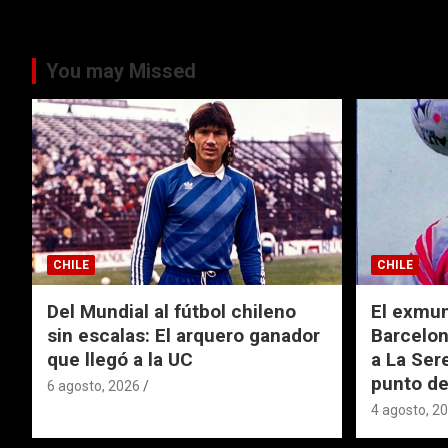
You may Missed
CHILE
CHILE
Del Mundial al fútbol chileno
El exmund
sin escalas: El arquero ganador
Barcelon
que llegó a la UC
a La Ser
punto de
6 agosto, 2026
4 agosto, 2