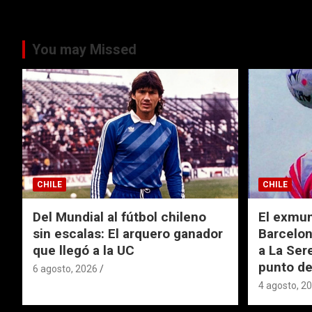
You may Missed
CHILE
CHILE
Del Mundial al fútbol chileno
El exmund
sin escalas: El arquero ganador
Barcelon
que llegó a la UC
a La Ser
punto de
6 agosto, 2026
4 agosto, 2