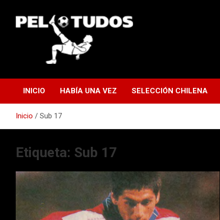
Saltar
al
contenido
www.pelotudos.cl
INICIO
HABÍA UNA VEZ
SELECCIÓN CHILENA
Inicio
Sub 17
Etiqueta:
Sub 17