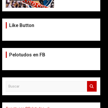
Like Button
Pelotudos en FB
B
u
s
c
a