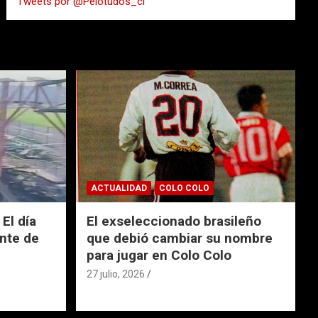
Tweets por @Pelotudos_cl
r
ACTUALIDAD
COLO COLO
El día
El exseleccionado brasileño
nte de
que debió cambiar su nombre
para jugar en Colo Colo
27 julio, 2026