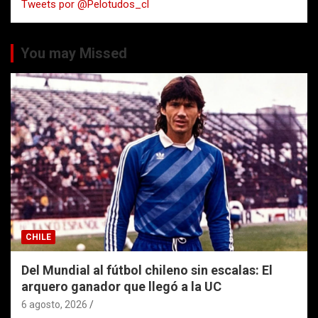
Tweets por @Pelotudos_cl
r
You may Missed
CHILE
Del Mundial al fútbol chileno sin escalas: El
arquero ganador que llegó a la UC
6 agosto, 2026