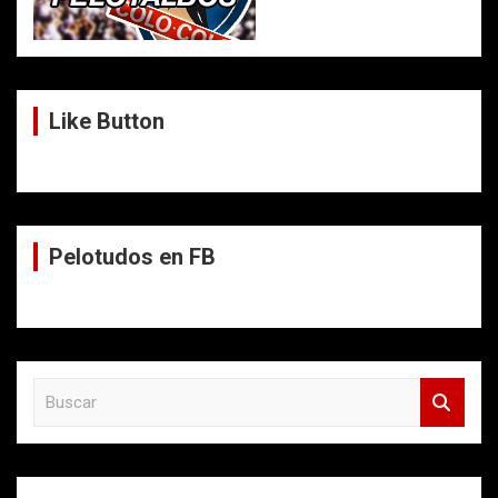
Like Button
Pelotudos en FB
B
u
s
c
a