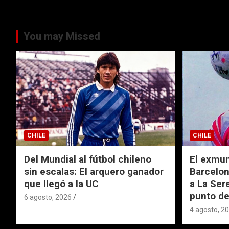
You may Missed
CHILE
CHILE
Del Mundial al fútbol chileno
El exmund
sin escalas: El arquero ganador
Barcelon
que llegó a la UC
a La Ser
punto de
6 agosto, 2026
4 agosto, 2