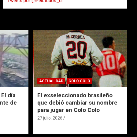
Tweets por @Pelotudos_cl
r
ACTUALIDAD
COLO COLO
El día
El exseleccionado brasileño
nte de
que debió cambiar su nombre
para jugar en Colo Colo
27 julio, 2026