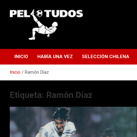
Saltar
al
contenido
www.pelotudos.cl
INICIO
HABÍA UNA VEZ
SELECCIÓN CHILENA
Inicio
Ramón Díaz
Etiqueta:
Ramón Díaz