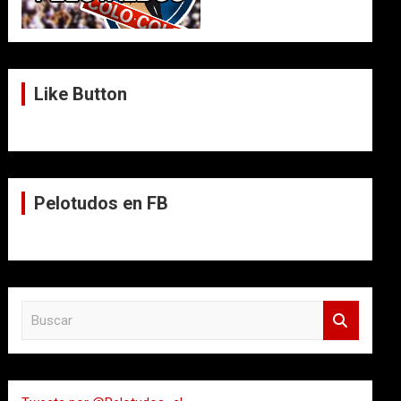
Like Button
Pelotudos en FB
B
u
s
c
a