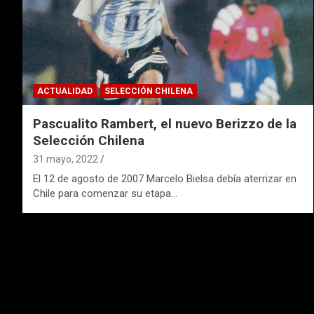
ACTUALIDAD
SELECCIÓN CHILENA
Pascualito Rambert, el nuevo Berizzo de la
Selección Chilena
31 mayo, 2022
El 12 de agosto de 2007 Marcelo Bielsa debía aterrizar en
Chile para comenzar su etapa…