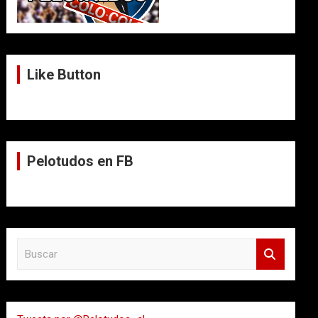
Like Button
Pelotudos en FB
B
u
s
c
a