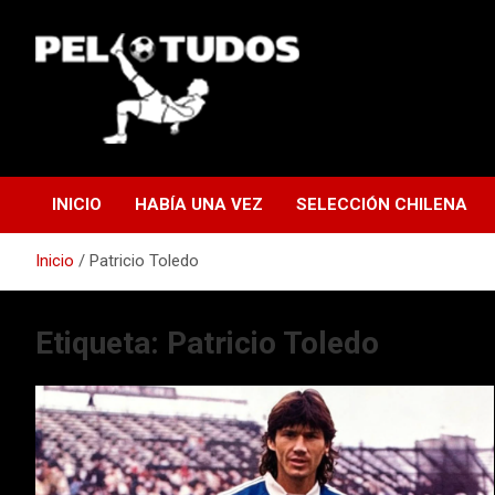
Saltar
al
contenido
www.pelotudos.cl
INICIO
HABÍA UNA VEZ
SELECCIÓN CHILENA
Inicio
Patricio Toledo
Etiqueta:
Patricio Toledo