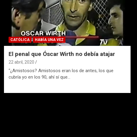
CATÓLICA
HABÍA UNA VEZ
El penal que Óscar Wirth no debía atajar
22 abril, 2020
“¿Amistosos? Amistosos eran los de antes, los que
cubría yo en los 90, ahí sí que…