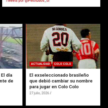
Tweets por @Pelotudos_cl
r
ACTUALIDAD
COLO COLO
El día
El exseleccionado brasileño
nte de
que debió cambiar su nombre
para jugar en Colo Colo
27 julio, 2026