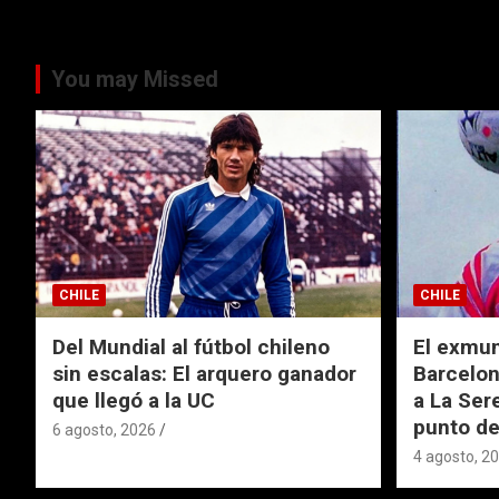
You may Missed
CHILE
CHILE
Del Mundial al fútbol chileno
El exmund
sin escalas: El arquero ganador
Barcelon
que llegó a la UC
a La Ser
punto de
6 agosto, 2026
4 agosto, 2