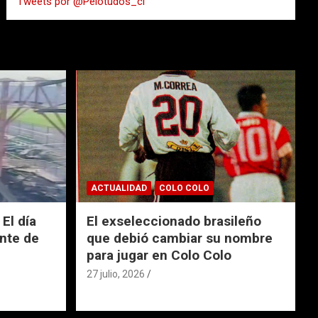
Tweets por @Pelotudos_cl
r
ACTUALIDAD
COLO COLO
El día
El exseleccionado brasileño
nte de
que debió cambiar su nombre
para jugar en Colo Colo
27 julio, 2026