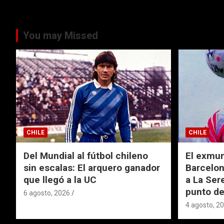
You may Missed
CHILE
CHILE
Del Mundial al fútbol chileno
El exmund
sin escalas: El arquero ganador
Barcelon
que llegó a la UC
a La Ser
punto de
6 agosto, 2026
4 agosto, 2