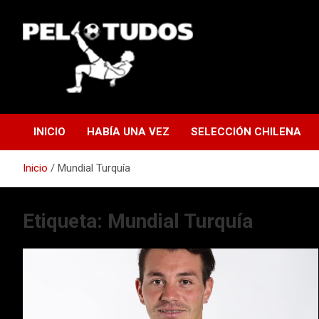
Saltar
al
contenido
www.pelotudos.cl
INICIO
HABÍA UNA VEZ
SELECCIÓN CHILENA
Inicio
Mundial Turquía
Etiqueta:
Mundial Turquía