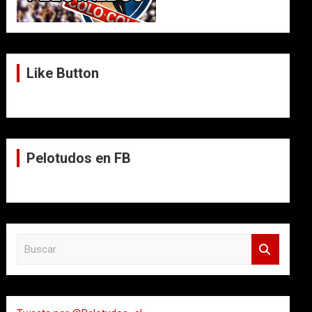
Like Button
Pelotudos en FB
B
u
s
c
a