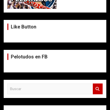
Like Button
Pelotudos en FB
B
u
s
c
a