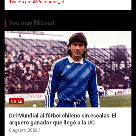
Tweets por @Pelotudos_cl
r
You may Missed
CHILE
Del Mundial al fútbol chileno sin escalas: El
arquero ganador que llegó a la UC
6 agosto, 2026