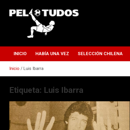
Saltar
al
contenido
www.pelotudos.cl
INICIO
HABÍA UNA VEZ
SELECCIÓN CHILENA
Inicio
Luis Ibarra
Etiqueta:
Luis Ibarra