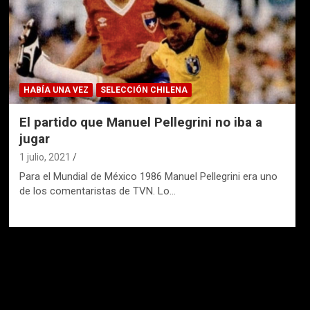
HABÍA UNA VEZ
SELECCIÓN CHILENA
El partido que Manuel Pellegrini no iba a
jugar
1 julio, 2021
Para el Mundial de México 1986 Manuel Pellegrini era uno
de los comentaristas de TVN. Lo…