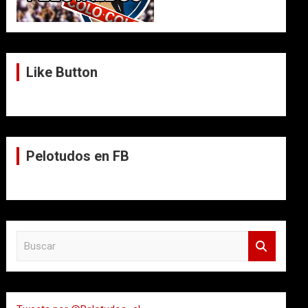
Like Button
Pelotudos en FB
B
u
s
c
a