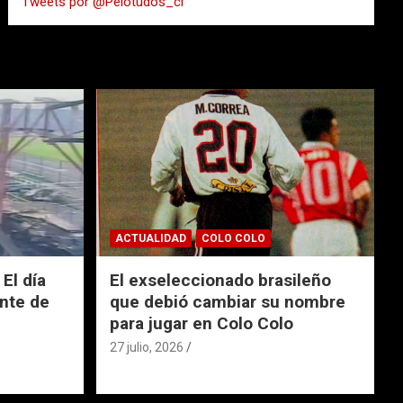
Tweets por @Pelotudos_cl
r
ACTUALIDAD
COLO COLO
El día
El exseleccionado brasileño
nte de
que debió cambiar su nombre
para jugar en Colo Colo
27 julio, 2026