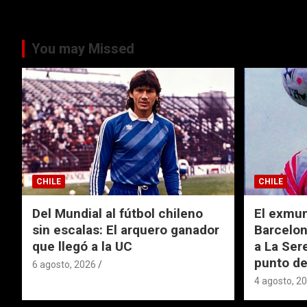
You may Missed
CHILE
CHILE
Del Mundial al fútbol chileno
El exmund
sin escalas: El arquero ganador
Barcelon
que llegó a la UC
a La Ser
punto de
6 agosto, 2026
4 agosto, 2